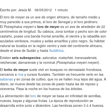
Escrito por: Jesús M.
06/05/2012
1 minuto
El loro de meyer es un ave de origen africano, de tamaño medio y
muy parecido a sus primos, el loro de Senegal y el loro jardinero.
El
Poicephalus meyeri
o
loro de meyer
es un ave de alrededor de 22
centímetros de longitud. Su cabeza, zona lumbar y pecho son de color
castaño, posee una banda frontal amarilla, el vientre y la rabadilla son
azulados verdosos, muslos y axilas amarillos y pico negro. Su hábitat
natural se localiza en la región centro y este del continente africano,
desde el área de Sudán y hasta
Sudáfrica
.
Existen
seis subespecies:
saturatus, matschiei, transvaalensis,
reichenowi, damarensis
y la nominal
(Poicephalus meyeri meyeri)
.
El
lorito de meyer
suele vivir en bosques no demasiado frondosos,
cercanos a
ríos
y cursos fluviales. También es frecuente verlo en las
sabanas
y en zonas de cultivo, que no se hallen muy lejos del agua. A
diario, se mueve desde las zonas de pasto hasta las de reposo y
viceversa. Pasa la noche en los huecos de los árboles.
La alimentación del
loro
de meyer se basa en infinidad de semillas,
nueces, bayas y algunas frutas. La época de reproducción se
desarrolla entre junio y diciembre. Las hembras ponen 3 ó 4 huevos,