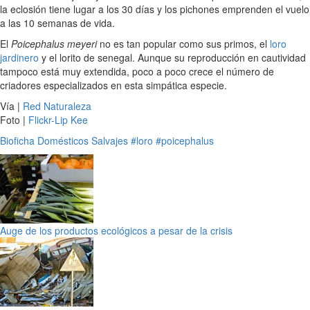
la eclosión tiene lugar a los 30 días y los pichones emprenden el vuelo
a las 10 semanas de vida.
El
Poicephalus meyeri
no es tan popular como sus primos, el
loro
jardinero
y el lorito de senegal. Aunque su reproducción en cautividad
tampoco está muy extendida, poco a poco crece el número de
criadores especializados en esta simpática especie.
Vía |
Red Naturaleza
Foto |
Flickr-Lip Kee
Bioficha
Domésticos
Salvajes
#loro
#poicephalus
Auge de los productos ecológicos a pesar de la crisis