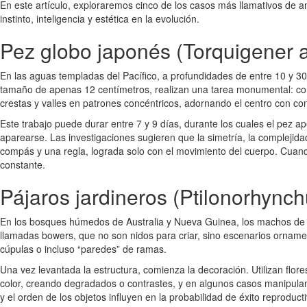
En este artículo, exploraremos cinco de los casos más llamativos de an
instinto, inteligencia y estética en la evolución.
Pez globo japonés (Torquigener 
En las aguas templadas del Pacífico, a profundidades de entre 10 y 
tamaño de apenas 12 centímetros, realizan una tarea monumental: con
crestas y valles en patrones concéntricos, adornando el centro con co
Este trabajo puede durar entre 7 y 9 días, durante los cuales el pez a
aparearse. Las investigaciones sugieren que la simetría, la complejida
compás y una regla, lograda solo con el movimiento del cuerpo. Cuand
constante.
Pájaros jardineros (Ptilonorhynch
En los bosques húmedos de Australia y Nueva Guinea, los machos de est
llamadas bowers, que no son nidos para criar, sino escenarios orname
cúpulas o incluso “paredes” de ramas.
Una vez levantada la estructura, comienza la decoración. Utilizan flor
color, creando degradados o contrastes, y en algunos casos manipula
y el orden de los objetos influyen en la probabilidad de éxito reprodu