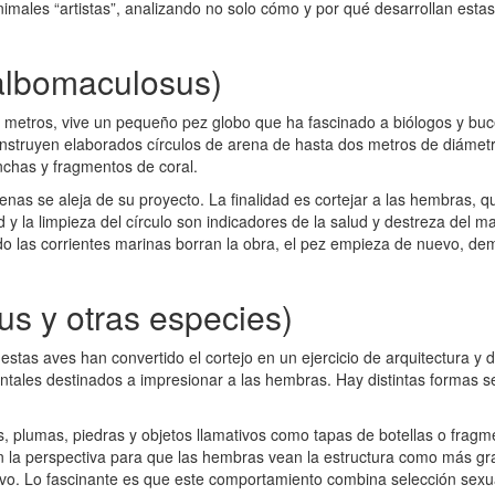
imales “artistas”, analizando no solo cómo y por qué desarrollan estas
albomaculosus)
30 metros, vive un pequeño pez globo que ha fascinado a biólogos y b
struyen elaborados círculos de arena de hasta dos metros de diámetro
nchas y fragmentos de coral.
penas se aleja de su proyecto. La finalidad es cortejar a las hembras, 
d y la limpieza del círculo son indicadores de la salud y destreza del
o las corrientes marinas borran la obra, el pez empieza de nuevo, dem
us y otras especies)
as aves han convertido el cortejo en un ejercicio de arquitectura y di
ntales destinados a impresionar a las hembras. Hay distintas formas s
es, plumas, piedras y objetos llamativos como tapas de botellas o fragm
n la perspectiva para que las hembras vean la estructura como más gr
ctivo. Lo fascinante es que este comportamiento combina selección sexu