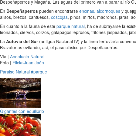
Despeñaperros y Magaña. Las aguas del primero van a parar al río G
En
Despeñaperros
pueden encontrarse
encinas, alcornoques
y quejig
alisos, brezos, cantuesos,
coscojas
, pinos, mirtos, madroños, jaras, 
En cuanto a la fauna de este
parque natural
, ha de subrayarse la exis
leonados, ciervos, corzos, galápagos leprosos, tritones jaspeados, jab
La
Autovía del Sur
(antigua Nacional IV) y la línea ferroviaria conven
Brazatortas evitando, así, el paso clásico por Despeñaperros.
Vía |
Andalucía Natural
Foto |
Flickr-Juan Jaén
Paraiso Natural
#parque
Gigantes con equilibrio