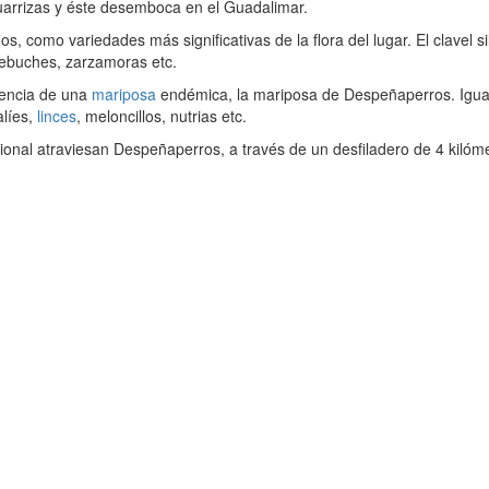
uarrizas y éste desemboca en el Guadalimar.
os, como variedades más significativas de la flora del lugar. El clavel s
acebuches, zarzamoras etc.
tencia de una
mariposa
endémica, la mariposa de Despeñaperros. Igualm
alíes,
linces
, meloncillos, nutrias etc.
cional atraviesan Despeñaperros, a través de un desfiladero de 4 kilóm