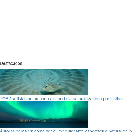
Destacados
TOP 5 artistas no humanos: cuando la naturaleza crea por instinto
Auroras boreales: cómo ver el impresionante espectáculo natural en l