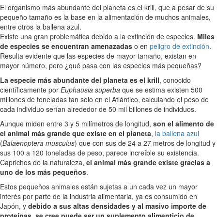
El organismo más abundante del planeta es el krill, que a pesar de su
pequeño tamaño es la base en la alimentación de muchos animales,
entre otros la ballena azul.
Existe una gran problemática debido a la extinción de especies.
Miles
de especies se encuentran amenazadas
o en
peligro de extinción
.
Resulta evidente que las especies de mayor tamaño, existan en
mayor número, pero ¿qué pasa con las especies más pequeñas?
La especie más abundante del planeta es el krill
, conocido
científicamente por
Euphausia superba
que se estima existen 500
millones de toneladas tan solo en el Atlántico, calculando el peso de
cada individuo serían alrededor de 50 mil billones de individuos.
Aunque miden entre 3 y 5 milímetros de longitud,
son el alimento de
el animal más grande que existe en el planeta
,
la ballena azul
(
Balaenoptera musculus
) que con sus de 24 a 27 metros de longitud y
sus 100 a 120 toneladas de peso, parece increíble su existencia.
Caprichos de la naturaleza,
el animal más grande existe gracias a
uno de los más pequeños
.
Estos pequeños animales están sujetas a un cada vez un mayor
interés por parte de la industria alimentaria, ya es consumido en
Japón, y
debido a sus altas densidades y al masivo importe de
proteínas, se cree puede ser un suplemento alimenticio de