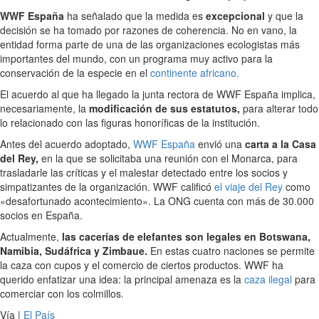
WWF España
ha señalado que la medida es
excepcional
y que la
decisión se ha tomado por razones de coherencia. No en vano, la
entidad forma parte de una de las organizaciones ecologistas más
importantes del mundo, con un programa muy activo para la
conservación de la especie en el
continente africano.
El acuerdo al que ha llegado la junta rectora de WWF España implica,
necesariamente, la
modificación de sus estatutos,
para alterar todo
lo relacionado con las figuras honoríficas de la institución.
Antes del acuerdo adoptado,
WWF España
envió una
carta a la Casa
del Rey,
en la que se solicitaba una reunión con el Monarca, para
trasladarle las críticas y el malestar detectado entre los socios y
simpatizantes de la organización. WWF calificó
el viaje del Rey
como
«desafortunado acontecimiento». La ONG cuenta con más de 30.000
socios en España.
Actualmente,
las cacerías de elefantes son legales en Botswana,
Namibia, Sudáfrica y Zimbaue.
En estas cuatro naciones se permite
la caza con cupos y el comercio de ciertos productos. WWF ha
querido enfatizar una idea: la principal amenaza es la
caza ilegal
para
comerciar con los colmillos.
Vía |
El País