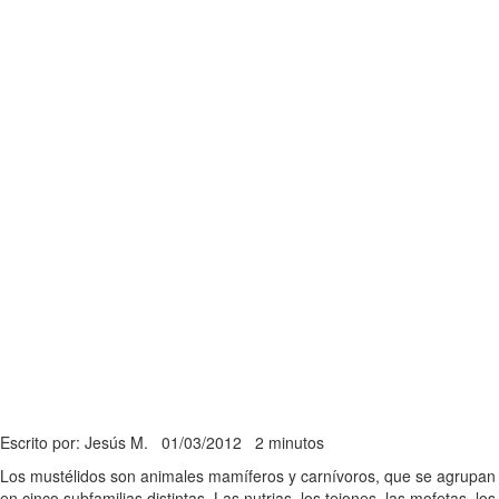
Escrito por: Jesús M.
01/03/2012
2 minutos
Los mustélidos son animales mamíferos y carnívoros, que se agrupan
en cinco subfamilias distintas. Las nutrias, los tejones, las mofetas, los