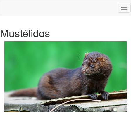
Des
nav
Mustélidos