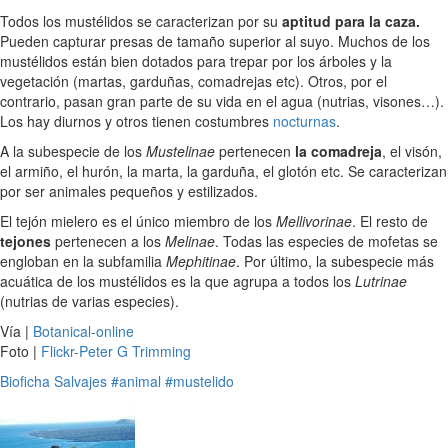
Todos los mustélidos se caracterizan por su
aptitud para la caza.
Pueden capturar presas de tamaño superior al suyo. Muchos de los
mustélidos están bien dotados para trepar por los árboles y la
vegetación (martas, garduñas, comadrejas etc). Otros, por el
contrario, pasan gran parte de su vida en el agua (nutrias, visones…).
Los hay diurnos y otros tienen costumbres
nocturnas
.
A la subespecie de los
Mustelinae
pertenecen
la comadreja
, el visón,
el armiño, el hurón, la marta, la garduña, el glotón etc. Se caracterizan
por ser animales pequeños y estilizados.
El tejón mielero es el único miembro de los
Mellivorinae
. El resto de
tejones
pertenecen a los
Melinae
. Todas las especies de mofetas se
engloban en la subfamilia
Mephitinae
. Por último, la subespecie más
acuática de los mustélidos es la que agrupa a todos los
Lutrinae
(nutrias de varias especies).
Vía |
Botanical-online
Foto |
Flickr-Peter G Trimming
Bioficha
Salvajes
#animal
#mustelido