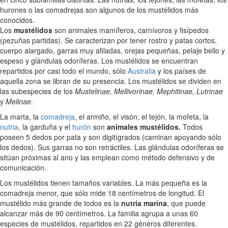
hurones o las comadrejas son algunos de los mustélidos más
conocidos.
Los
mustélidos
son animales mamíferos, carnívoros y fisípedos
(pezuñas partidas). Se caracterizan por tener rostro y patas cortos,
cuerpo alargado, garras muy afiladas, orejas pequeñas, pelaje bello y
espeso y glándulas odoríferas. Los mustélidos se encuentran
repartidos por casi todo el mundo, sólo
Australia
y los países de
aquella zona se libran de su presencia. Los mustélidos se dividen en
las subespecies de los
Mustelinae, Mellivorinae, Mephitinae, Lutrinae
y
Melinae
.
La marta, la
comadreja
, el armiño, el visón, el tejón, la mofeta, la
nutria
, la garduña y el
hurón
son
animales mustélidos.
Todos
poseen 5 dedos por pata y son digitígrados (caminan apoyando sólo
los dedos). Sus garras no son retráctiles. Las glándulas odoríferas se
sitúan próximas al ano y las emplean como método defensivo y de
comunicación.
Los mustélidos tienen tamaños variables. La más pequeña es la
comadreja menor, que sólo mide 18 centímetros de longitud. El
mustélido más grande de todos es la
nutria marina
, que puede
alcanzar más de 90 centímetros. La familia agrupa a unas 60
especies de mustélidos, repartidos en 22 géneros diferentes.