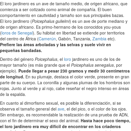
El loro jardinero es un ave de tamaño medio, de origen africano, que
comienza a ser cotizado como animal de compañía. El buen
comportamiento en cautividad y tamaño son sus principales bazas.
El loro jardinero (
Poicephalus gulielmi
) es un ave de porte mediano y
de origen africano. Es primo-hermano de los conocidos you-yous
(
loros de Senegal
). Su hábitat en libertad se extiende por territorios
del centro de África (
Camerún
, Gabón, Tanzania,
Zambia
etc).
Prefiere las áreas arboladas y las selvas y suele vivir en
pequeñas bandadas.
Dentro del género
Poicephalus
, el
loro
jardinero es uno de los de
mayor tamaño (es más grande que el
Poicephalus senegalus
, por
ejemplo).
Puede llegar a pesar 230 gramos y medir 30 centímetros
de longitud.
En su plumaje, destaca el color verde, presente en gran
parte de su cuerpo. La coronilla y algunas plumas de los hombros son
rojas. Junto al verde y al rojo, cabe reseñar el negro intenso en áreas
de la espalda.
En cuanto al dimorfismo sexual, es posible la diferenciación, si se
observa el tamaño general del
ave
, el del pico, o el color de los ojos.
Sin embargo, es recomendable la realización de una prueba de ADN,
con el fin de determinar el sexo del animal.
Hasta hace poco tiempo,
el loro jardinero era muy difícil de encontrar en los criaderos