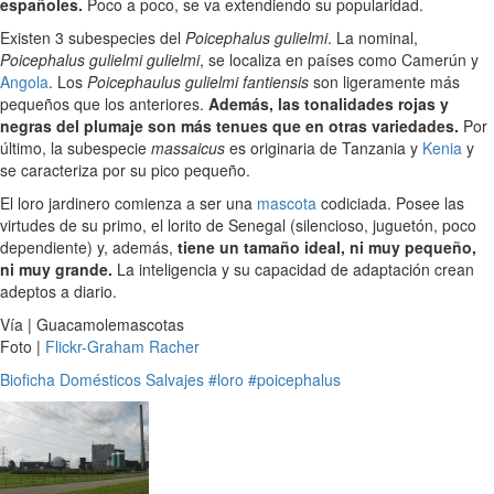
españoles.
Poco a poco, se va extendiendo su popularidad.
Existen 3 subespecies del
Poicephalus gulielmi
. La nominal,
Poicephalus gulielmi gulielmi
, se localiza en países como Camerún y
Angola
. Los
Poicephaulus gulielmi fantiensis
son ligeramente más
pequeños que los anteriores.
Además, las tonalidades rojas y
negras del plumaje son más tenues que en otras variedades.
Por
último, la subespecie
massaicus
es originaria de Tanzania y
Kenia
y
se caracteriza por su pico pequeño.
El loro jardinero comienza a ser una
mascota
codiciada. Posee las
virtudes de su primo, el lorito de Senegal (silencioso, juguetón, poco
dependiente) y, además,
tiene un tamaño ideal, ni muy pequeño,
ni muy grande.
La inteligencia y su capacidad de adaptación crean
adeptos a diario.
Vía | Guacamolemascotas
Foto |
Flickr-Graham Racher
Bioficha
Domésticos
Salvajes
#loro
#poicephalus