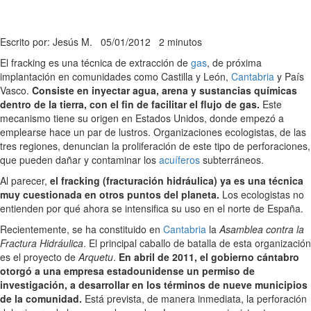
Escrito por: Jesús M.
05/01/2012
2 minutos
El fracking es una técnica de extracción de
gas
, de próxima
implantación en comunidades como Castilla y León,
Cantabria
y País
Vasco.
Consiste en inyectar agua, arena y sustancias químicas
dentro de la tierra, con el fin de facilitar el flujo de gas.
Este
mecanismo tiene su origen en Estados Unidos, donde empezó a
emplearse hace un par de lustros. Organizaciones ecologistas, de las
tres regiones, denuncian la proliferación de este tipo de perforaciones,
que pueden dañar y contaminar los
acuíferos
subterráneos.
Al parecer,
el fracking (fracturación hidráulica) ya es una técnica
muy cuestionada en otros puntos del planeta.
Los ecologistas no
entienden por qué ahora se intensifica su uso en el norte de España.
Recientemente, se ha constituido en
Cantabria
la
Asamblea contra la
Fractura Hidráulica
. El principal caballo de batalla de esta organización
es el proyecto de
Arquetu
.
En abril de 2011, el gobierno cántabro
otorgó a una empresa estadounidense un permiso de
investigación, a desarrollar en los términos de nueve municipios
de la comunidad.
Está prevista, de manera inmediata, la perforación