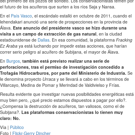
del primero de los pozos de sondeo. Los conservacionistas temen por
el futuro de los acuíferos que surten a los ríos Saja y Nansa.
En el
País Vasco
, el escándalo estalló en octubre de 2011, cuando el
lehendakari anunció una serie de prospecciones en la provincia de
Álava.
Este anuncio del presidente vasco se hizo durante una
visita a un campo de extracción de gas natural
, en la ciudad
estadounidense de
Dallas
. En esa comunidad, la plataforma
Fracking
Ez Araba
ya está luchando por impedir estas acciones, que harían
correr serio peligro al acuífero de Subijana, el mayor de Álava.
En
Burgos
,
también está previsto realizar una serie de
perforaciones, tras el permiso de investigación concedido a
Trofagás Hidrocarburos, por parte del Ministerio de Industria.
Se
le denomina proyecto
Urraca
y se llevará a cabo en los términos de
Villarcayo, Medina de Pomar y Merindad de Valdivielso y Frías.
Resulta evidente que investigar nuevas posibilidades energéticas está
muy bien pero, ¿qué precio estamos dispuestos a pagar por ello?.
¿Compensa la destrucción de acuíferos, tan valiosos, como el de
Subijana?.
Las plataformas conservacionistas lo tienen muy
claro: No.
Vía |
Público
Foto |
Flickr-Gerry Dincher