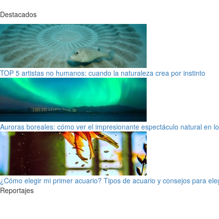
Destacados
TOP 5 artistas no humanos: cuando la naturaleza crea por instinto
Auroras boreales: cómo ver el impresionante espectáculo natural en l
¿Cómo elegir mi primer acuario? Tipos de acuario y consejos para ele
Reportajes