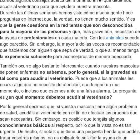
acudir al veterinario para que ayude a nuestra mascota.
Durante las últimas semanas hemos visto cómo mucha gente hace
preguntas en Internet que, la verdad, no tienen mucho sentido. Y es
que
la gente cuestiona en la red temas que son desconocidos
para la mayoría de las personas
y que, más grave aún, necesitan de
la ayuda de
profesionales
en cada materia. Con los
animales
sucede
algo parecido. Sin embargo, la mayoría de las veces es recomendable
que hablemos con alguien que sepa de verdad, o que al menos tenga
la
experiencia suficiente
para aconsejaros de manera adecuada.
También ocurre algo bastante interesante: cuando nuestras mascotas
se ponen enfermas
no sabemos, por lo general, si la gravedad es
tal como para acudir al veterinario
. Puede que a los animales les
ocurra algo que no necesite de atención, que tengan un mal
momento, o incluso que estemos ante una falsa alarma. La pregunta
es
¿en qué momento debemos acudir al veterinario?
Por lo general decimos que, si vuestra mascota tiene algún problema
de salud, acudáis al veterinario con el fin de efectuar las pruebas que
sean necesarias. Sin embargo, es posible que tengáis algunos
conocimientos básicos
al respecto, por lo que la visita no es tan
urgente. De hecho, si notáis que tiene una pequeña herida que podéis
tratar vosotros mismos, no es obligatorio solicitar la ayuda de un