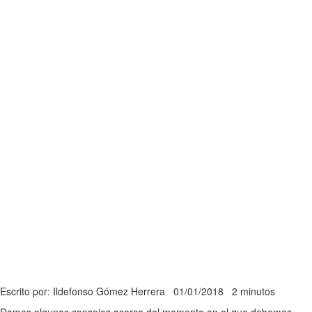
Escrito por: Ildefonso Gómez Herrera
01/01/2018
2 minutos
Damos algunos consejos acerca del momento en el que debemos