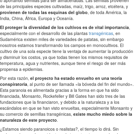
o aportando semillas para ser almacenadas. Las semillas provienen
de las principales especies cultivadas, maíz, trigo, arroz, etcétera, y
provienen de todas las esquinas del globo
, de toda América, la
India, China, África, Europa y Oceanía.
El proteger la diversidad de los cultivos es de vital importancia
,
especialmente con el desarrollo de las plantas
transgénicas
, en
Sudamérica existen miles de variedades de patatas, sin embargo
nosotros estamos transformando los campos en monocultivos. El
cultivo de una sola especie tiene la ventaja de aumentar la producción
y disminuir los costos, ya que todas tienen los mismos requisitos de
temperatura, agua y nutrientes, aunque tiene el riesgo de ser más
propensa a epidemias.
Por esta razón,
el proyecto ha estado envuelto en una teoría
conspiratoria
, al punto de ser llamada «la bóveda del fin del mundo».
Esta paranoia es alimentada gracias a la forma en que ha sido
financiada, Monsanto, Rockefeller y Bill Gates han sido tres de las
fundaciones que la financiaron, y debido a la naturaleza y a los
escándalos en que se han visto envueltas, especialmente Monsanto y
su comercio de semillas transgénicas,
existe mucho miedo sobre la
naturaleza de este proyecto
.
¿Estamos siendo paranoicos o realistas?, el tiempo lo dirá. Sin