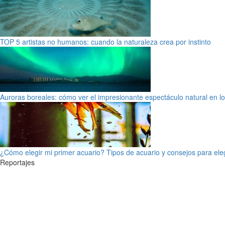
TOP 5 artistas no humanos: cuando la naturaleza crea por instinto
Auroras boreales: cómo ver el impresionante espectáculo natural en l
¿Cómo elegir mi primer acuario? Tipos de acuario y consejos para ele
Reportajes