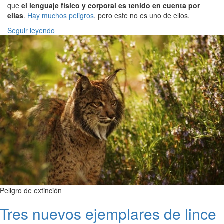
que
el lenguaje físico y corporal es tenido en cuenta por
ellas
.
Hay muchos peligros
, pero este no es uno de ellos.
Seguir leyendo
Peligro de extinción
Tres nuevos ejemplares de lince