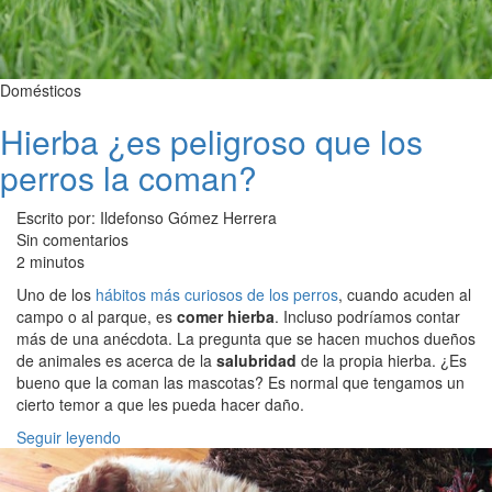
Domésticos
Hierba ¿es peligroso que los
perros la coman?
Escrito por: Ildefonso Gómez Herrera
Sin comentarios
2 minutos
Uno de los
hábitos más curiosos de los perros
, cuando acuden al
campo o al parque, es
comer hierba
. Incluso podríamos contar
más de una anécdota. La pregunta que se hacen muchos dueños
de animales es acerca de la
salubridad
de la propia hierba. ¿Es
bueno que la coman las mascotas? Es normal que tengamos un
cierto temor a que les pueda hacer daño.
Seguir leyendo