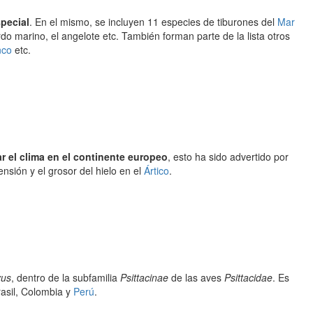
pecial
. En el mismo, se incluyen 11 especies de tiburones del
Mar
cerdo marino, el angelote etc. También forman parte de la lista otros
nco
etc.
r el clima en el continente europeo
, esto ha sido advertido por
nsión y el grosor del hielo en el
Ártico
.
yus
, dentro de la subfamilia
Psittacinae
de las aves
Psittacidae
. Es
rasil, Colombia y
Perú
.