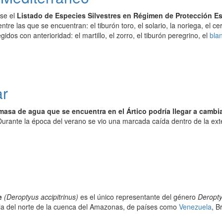
se el
Listado de Especies Silvestres en Régimen de Protección Es
 entre las que se encuentran: el tiburón toro, el solario, la noriega, el 
gidos con anterioridad: el martillo, el zorro, el tiburón peregrino, el
bla
ar
masa de agua que se encuentra en el Ártico podría llegar a cambia
 Durante la época del verano se vio una marcada caída dentro de la exte
e
(Deroptyus accipitrinus)
es el único representante del género
Deropt
ria del norte de la cuenca del Amazonas, de países como
Venezuela
, B