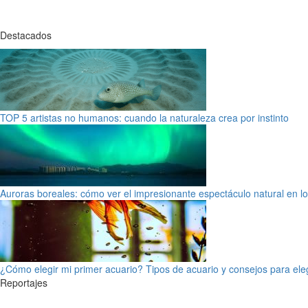
Destacados
TOP 5 artistas no humanos: cuando la naturaleza crea por instinto
Auroras boreales: cómo ver el impresionante espectáculo natural en l
¿Cómo elegir mi primer acuario? Tipos de acuario y consejos para ele
Reportajes