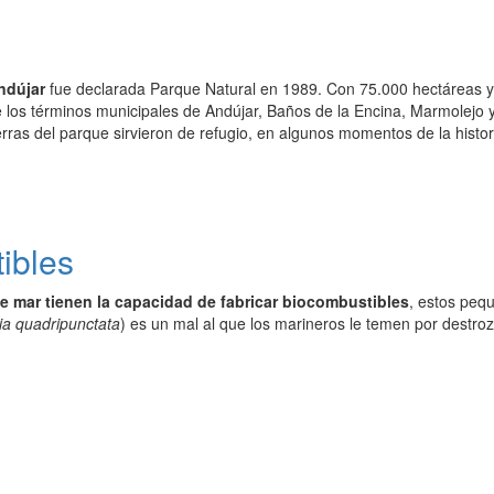
ndújar
fue declarada Parque Natural en 1989. Con 75.000 hectáreas y 
 los términos municipales de Andújar, Baños de la Encina, Marmolejo y
ierras del parque sirvieron de refugio, en algunos momentos de la histo
ibles
de mar tienen la capacidad de fabricar biocombustibles
, estos peq
ia quadripunctata
) es un mal al que los marineros le temen por destro