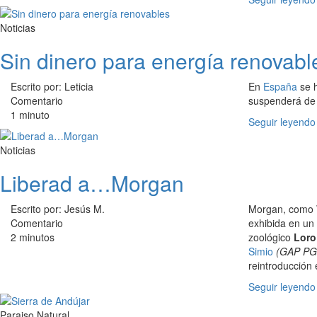
Noticias
Sin dinero para energía renovabl
Escrito por: Leticia
En
España
se 
Comentario
suspenderá de 
1 minuto
Seguir leyendo
Noticias
Liberad a…Morgan
Escrito por: Jesús M.
Morgan, como W
Comentario
exhibida en un 
2 minutos
zoológico
Loro
Simio
(GAP PG
reintroducción 
Seguir leyendo
Paraiso Natural