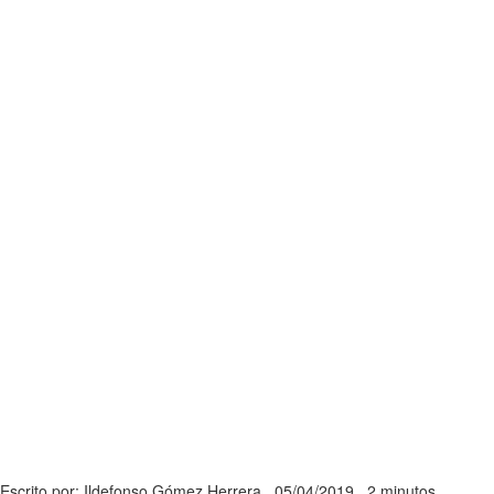
Escrito por: Ildefonso Gómez Herrera
05/04/2019
2 minutos