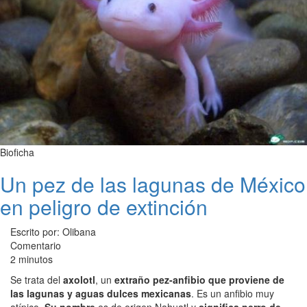
Bioficha
Un pez de las lagunas de México
en peligro de extinción
Escrito por: Olibana
Comentario
2 minutos
Se trata del
axolotl
, un
extraño pez-anfibio que proviene de
las lagunas y aguas dulces mexicanas
. Es un anfibio muy
atípico.
Su nombre
es de origen Nahuatl y
significa perro de