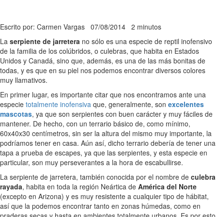
Escrito por: Carmen Vargas
07/08/2014
2 minutos
La
serpiente de jarretera
no sólo es una especie de reptil inofensivo
de la familia de los colúbridos, o culebras, que habita en Estados
Unidos y Canadá, sino que, además, es una de las más bonitas de
todas, y es que en su piel nos podemos encontrar diversos colores
muy llamativos.
En primer lugar, es importante citar que nos encontramos ante una
especie
totalmente inofensiva
que, generalmente, son
excelentes
mascotas
, ya que son serpientes con buen carácter y muy fáciles de
mantener. De hecho, con un terrario básico de, como mínimo,
60x40x30 centímetros, sin ser la altura del mismo muy importante, la
podríamos tener en casa. Aún así, dicho terrario debería de tener una
tapa a prueba de escapes, ya que las serpientes, y esta especie en
particular, son muy perseverantes a la hora de escabullirse.
La serpiente de jarretera, también conocida por el nombre de
culebra
rayada
, habita en toda la región Neártica de
América del Norte
(excepto en Arizona) y es muy resistente a cualquier tipo de hábitat,
así que la podemos encontrar tanto en zonas húmedas, como en
praderas secas y hasta en ambientes totalmente urbanos. Es por esto