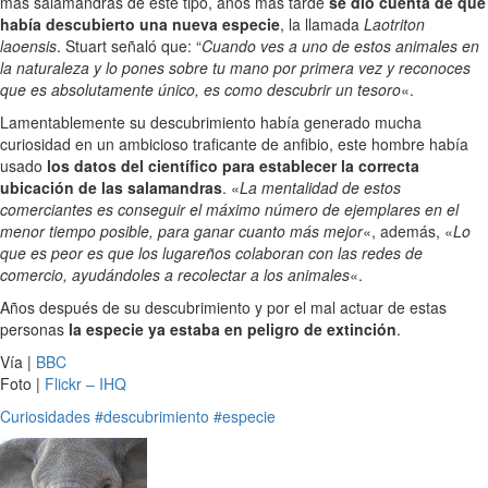
más salamandras de este tipo, años más tarde
se dio cuenta de que
había descubierto una nueva especie
, la llamada
Laotriton
laoensis
. Stuart señaló que: “
Cuando ves a uno de estos animales en
la naturaleza y lo pones sobre tu mano por primera vez y reconoces
que es absolutamente único, es como descubrir un tesoro
«.
Lamentablemente su descubrimiento había generado mucha
curiosidad en un ambicioso traficante de anfibio, este hombre había
usado
los datos del científico para establecer la correcta
ubicación de las salamandras
. «
La mentalidad de estos
comerciantes es conseguir el máximo número de ejemplares en el
menor tiempo posible, para ganar cuanto más mejor
«, además, «
Lo
que es peor es que los lugareños colaboran con las redes de
comercio, ayudándoles a recolectar a los animales
«.
Años después de su descubrimiento y por el mal actuar de estas
personas
la especie ya estaba en peligro de extinción
.
Vía |
BBC
Foto |
Flickr – IHQ
Curiosidades
#descubrimiento
#especie