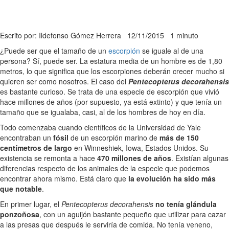
Escrito por: Ildefonso Gómez Herrera
12/11/2015
1 minuto
¿Puede ser que el tamaño de un
escorpión
se iguale al de una
persona? Sí, puede ser. La estatura media de un hombre es de 1,80
metros, lo que significa que los escorpiones deberán crecer mucho si
quieren ser como nosotros. El caso del
Pentecopterus decorahensis
es bastante curioso. Se trata de una especie de escorpión que vivió
hace millones de años (por supuesto, ya está extinto) y que tenía un
tamaño que se igualaba, casi, al de los hombres de hoy en día.
Todo comenzaba cuando científicos de la Universidad de Yale
encontraban un
fósil
de un escorpión marino de
más de 150
centímetros de largo
en Winneshiek, Iowa, Estados Unidos. Su
existencia se remonta a hace
470 millones de años
. Existían algunas
diferencias respecto de los animales de la especie que podemos
encontrar ahora mismo. Está claro que
la evolución ha sido más
que notable
.
En primer lugar, el
Pentecopterus decorahensis
no tenía glándula
ponzoñosa
, con un aguijón bastante pequeño que utilizar para cazar
a las presas que después le serviría de comida. No tenía veneno,