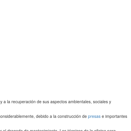
y a la recuperación de sus aspectos ambientales, sociales y
considerablemente, debido a la construcción de
presas
e importantes
ar el dragado de mantenimiento. Los técnicos de la oficina para