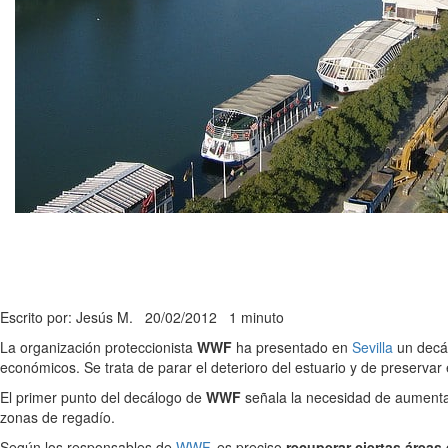
Escrito por: Jesús M.
20/02/2012
1 minuto
La organización proteccionista
WWF
ha presentado en
Sevilla
un decá
económicos. Se trata de parar el deterioro del estuario y de preservar
El primer punto del decálogo de
WWF
señala la necesidad de aumentar
zonas de regadío.
Según los responsables de
WWF
, es preciso
recuperar ciertas áreas