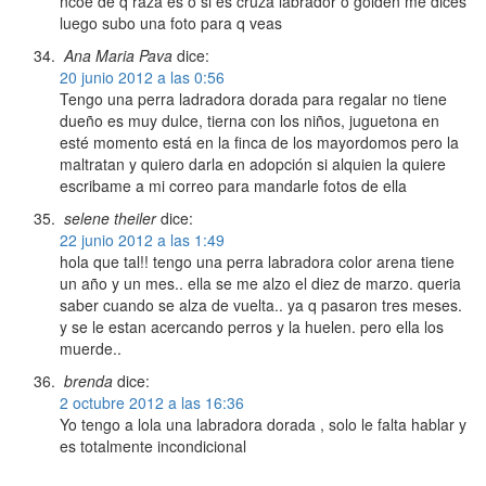
ncoe de q raza es o si es cruza labrador o golden me dices
luego subo una foto para q veas
Ana Maria Pava
dice:
20 junio 2012 a las 0:56
Tengo una perra ladradora dorada para regalar no tiene
dueño es muy dulce, tierna con los niños, juguetona en
esté momento está en la finca de los mayordomos pero la
maltratan y quiero darla en adopción si alquien la quiere
escribame a mi correo para mandarle fotos de ella
selene theiler
dice:
22 junio 2012 a las 1:49
hola que tal!! tengo una perra labradora color arena tiene
un año y un mes.. ella se me alzo el diez de marzo. queria
saber cuando se alza de vuelta.. ya q pasaron tres meses.
y se le estan acercando perros y la huelen. pero ella los
muerde..
brenda
dice:
2 octubre 2012 a las 16:36
Yo tengo a lola una labradora dorada , solo le falta hablar y
es totalmente incondicional