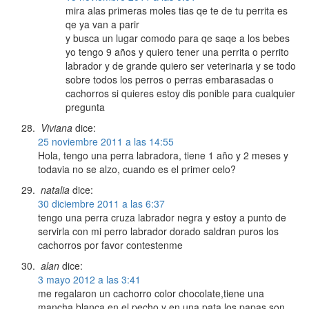
mira alas primeras moles tias qe te de tu perrita es
qe ya van a parir
y busca un lugar comodo para qe saqe a los bebes
yo tengo 9 años y quiero tener una perrita o perrito
labrador y de grande quiero ser veterinaria y se todo
sobre todos los perros o perras embarasadas o
cachorros si quieres estoy dis ponible para cualquier
pregunta
Viviana
dice:
25 noviembre 2011 a las 14:55
Hola, tengo una perra labradora, tiene 1 año y 2 meses y
todavia no se alzo, cuando es el primer celo?
natalia
dice:
30 diciembre 2011 a las 6:37
tengo una perra cruza labrador negra y estoy a punto de
servirla con mi perro labrador dorado saldran puros los
cachorros por favor contestenme
alan
dice:
3 mayo 2012 a las 3:41
me regalaron un cachorro color chocolate,tiene una
mancha blanca en el pecho y en una pata,los papas son