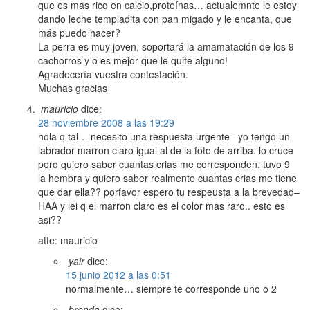
que es mas rico en calcio,proteínas… actualemnte le estoy
dando leche templadita con pan migado y le encanta, que
más puedo hacer?
La perra es muy joven, soportará la amamatación de los 9
cachorros y o es mejor que le quite alguno!
Agradecería vuestra contestación.
Muchas gracias
mauricio
dice:
28 noviembre 2008 a las 19:29
hola q tal… necesito una respuesta urgente– yo tengo un
labrador marron claro igual al de la foto de arriba. lo cruce
pero quiero saber cuantas crias me corresponden. tuvo 9
la hembra y quiero saber realmente cuantas crias me tiene
que dar ella?? porfavor espero tu respeusta a la brevedad–
HAA y lei q el marron claro es el color mas raro.. esto es
asi??
atte: mauricio
yair
dice:
15 junio 2012 a las 0:51
normalmente… siempre te corresponde uno o 2
brenda
dice: