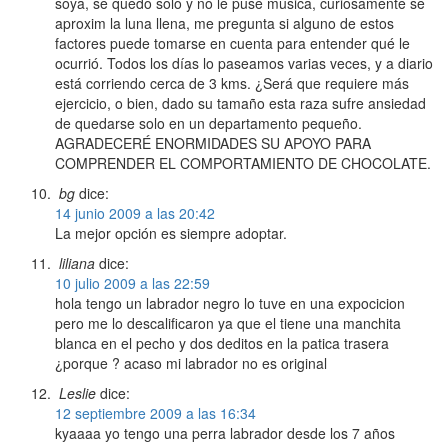
soya, se quedo solo y no le puse música, curiosamente se
aproxim la luna llena, me pregunta si alguno de estos
factores puede tomarse en cuenta para entender qué le
ocurrió. Todos los días lo paseamos varias veces, y a diario
está corriendo cerca de 3 kms. ¿Será que requiere más
ejercicio, o bien, dado su tamaño esta raza sufre ansiedad
de quedarse solo en un departamento pequeño.
AGRADECERÉ ENORMIDADES SU APOYO PARA
COMPRENDER EL COMPORTAMIENTO DE CHOCOLATE.
bg
dice:
14 junio 2009 a las 20:42
La mejor opción es siempre adoptar.
liliana
dice:
10 julio 2009 a las 22:59
hola tengo un labrador negro lo tuve en una expocicion
pero me lo descalificaron ya que el tiene una manchita
blanca en el pecho y dos deditos en la patica trasera
¿porque ? acaso mi labrador no es original
Leslie
dice:
12 septiembre 2009 a las 16:34
kyaaaa yo tengo una perra labrador desde los 7 años