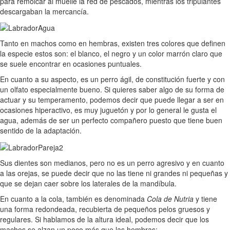
para remolcar al muelle la red de pescados, mientras los tripulantes
descargaban la mercancía.
Tanto en machos como en hembras, existen tres colores que definen
la especie estos son: el blanco, el negro y un color marrón claro que
se suele encontrar en ocasiones puntuales.
En cuanto a su aspecto, es un perro ágil, de constitución fuerte y con
un olfato especialmente bueno. Si quieres saber algo de su forma de
actuar y su temperamento, podemos decir que puede llegar a ser en
ocasiones hiperactivo, es muy juguetón y por lo general le gusta el
agua, además de ser un perfecto compañero puesto que tiene buen
sentido de la adaptación.
Sus dientes son medianos, pero no es un perro agresivo y en cuanto
a las orejas, se puede decir que no las tiene ni grandes ni pequeñas y
que se dejan caer sobre los laterales de la mandíbula.
En cuanto a la cola, también es denominada
Cola de Nutria
y tiene
una forma redondeada, recubierta de pequeños pelos gruesos y
regulares. Si hablamos de la altura ideal, podemos decir que los
machos se alzan un poco más que las hembras: