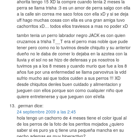
ahorita tengo 15 XD la compre cuando tenia 2 meses la
perra se llama trisha :3 es un amor de perra salgo con ella
a la calle sin correa me saco fotos con ella xD y si se deja
uff hago muchas cosas con ella es una gran amiga tuvo
cachorritos xD… todos ellos traviesos a mas no poder xD
tambn tenia un perro labrador negro JACK es con quien
cruzamos a trisha T__T era el perro mas noble que pude
tener pero como no lo tuvimos desde chiquito y su anterior
dueño no le daba de comer lo dejaba en la azotea con la
lluvia y el sol no se hizo de defensas y ps nosotros lo
tuvimos ya a los 8 meses y cuando murio que fue a los 8
años fue por una enfermedad se llama parvovirus la vdd
sufrio mucho asi que todos cuiden a sus perros !!! XD
desde chiquitos denles buen cuidado y alimentacion y
jueguen con ellos porque son como cualquier niño que
quiere entretenerse y que jueguen con el/ella
german
dice:
24 septiembre 2009 a las 2:45
hola tengo un cachorro de 4 meses tiene el color igual al
de los perros de la foto de los perritos mojados ¿quiero
saber si es puro ya q tiene una pequeña mancha en su
pecho ademas es muy hiperactivo?