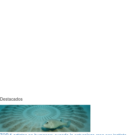
Destacados
TOP 5 artistas no humanos: cuando la naturaleza crea por instinto