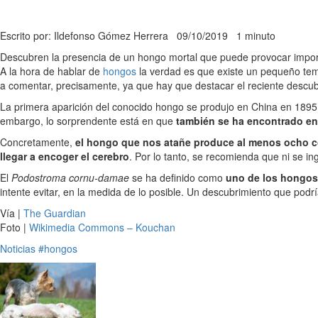
Escrito por: Ildefonso Gómez Herrera
09/10/2019
1 minuto
Descubren la presencia de un hongo mortal que puede provocar impor
A la hora de hablar de
hongos
la verdad es que existe un pequeño temo
a comentar, precisamente, ya que hay que destacar el reciente descu
La primera aparición del conocido hongo se produjo en China en 1895,
embargo, lo sorprendente está en que
también se ha encontrado en
Concretamente,
el hongo que nos atañe produce al menos ocho co
llegar a encoger el cerebro
. Por lo tanto, se recomienda que ni se i
El
Podostroma cornu-damae
se ha definido como
uno de los hongos 
intente evitar, en la medida de lo posible. Un descubrimiento que podr
Vía |
The Guardian
Foto |
Wikimedia Commons – Kouchan
Noticias
#hongos