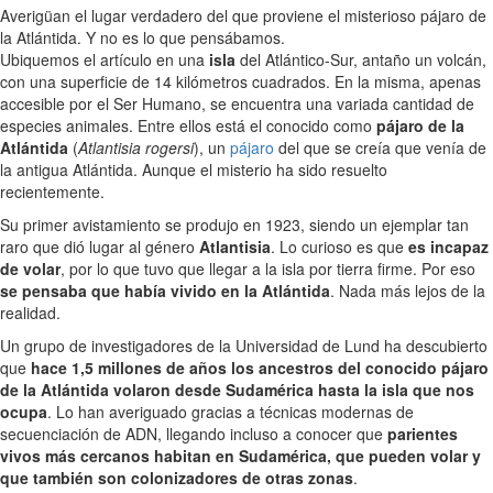
Averigüan el lugar verdadero del que proviene el misterioso pájaro de
la Atlántida. Y no es lo que pensábamos.
Ubiquemos el artículo en una
isla
del Atlántico-Sur, antaño un volcán,
con una superficie de 14 kilómetros cuadrados. En la misma, apenas
accesible por el Ser Humano, se encuentra una variada cantidad de
especies animales. Entre ellos está el conocido como
pájaro de la
Atlántida
(
Atlantisia rogersi
), un
pájaro
del que se creía que venía de
la antigua Atlántida. Aunque el misterio ha sido resuelto
recientemente.
Su primer avistamiento se produjo en 1923, siendo un ejemplar tan
raro que dió lugar al género
Atlantisia
. Lo curioso es que
es incapaz
de volar
, por lo que tuvo que llegar a la isla por tierra firme. Por eso
se pensaba que había vivido en la Atlántida
. Nada más lejos de la
realidad.
Un grupo de investigadores de la Universidad de Lund ha descubierto
que
hace 1,5 millones de años los ancestros del conocido pájaro
de la Atlántida volaron desde Sudamérica hasta la isla que nos
ocupa
. Lo han averiguado gracias a técnicas modernas de
secuenciación de ADN, llegando incluso a conocer que
parientes
vivos más cercanos habitan en Sudamérica, que pueden volar y
que también son colonizadores de otras zonas
.