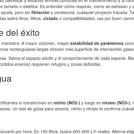
su bienestar y evitando errores comunes en el mantenimiento y la comp
e tamaño o estética. Es entender cómo respiran, cómo se estresan y q
ayuda, pero sin
filtración
y constancia, cualquier proyecto fracasa. T
s sobre litros, filtros,
ciclado
o compatibilidades, vas por buen camino
 del éxito
 de maniobra. A mayor volumen, mayor
estabilidad de parámetros
como
nas rectangulares largas ofrecen más superficie de intercambio gaseo
y estresa. Valora el espacio adulto y el comportamiento de cada especie
s cíclidos enanos) requieren refugios y zonas definidas.
agua
itrificantes lo transforman en
nitrito (NO2-)
y luego en
nitrato (NO3-)
,
ces. Un test de gotas para amonio, nitrito y nitrato te confirma cuándo
 acuario por hora. En 100 litros, busca 400–600 L/h reales. Alterna etap