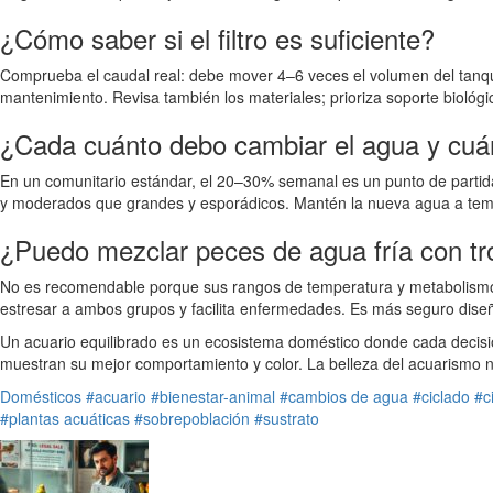
¿Cómo saber si el filtro es suficiente?
Comprueba el caudal real: debe mover 4–6 veces el volumen del tanque 
mantenimiento. Revisa también los materiales; prioriza soporte biológi
¿Cada cuánto debo cambiar el agua y cuá
En un comunitario estándar, el 20–30% semanal es un punto de partida
y moderados que grandes y esporádicos. Mantén la nueva agua a temper
¿Puedo mezclar peces de agua fría con tr
No es recomendable porque sus rangos de temperatura y metabolismo di
estresar a ambos grupos y facilita enfermedades. Es más seguro diseñ
Un acuario equilibrado es un ecosistema doméstico donde cada decisión 
muestran su mejor comportamiento y color. La belleza del acuarismo n
Domésticos
#acuario
#bienestar-animal
#cambios de agua
#ciclado
#c
#plantas acuáticas
#sobrepoblación
#sustrato