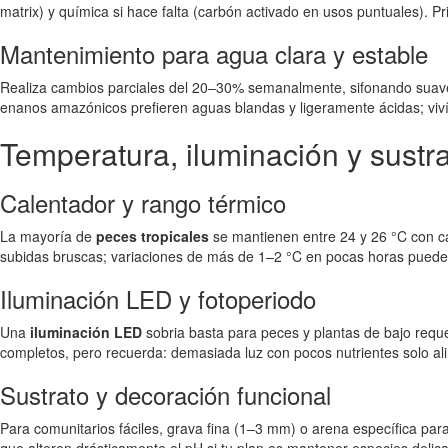
matrix) y química si hace falta (carbón activado en usos puntuales). Pr
Mantenimiento para agua clara y estable
Realiza cambios parciales del 20–30% semanalmente, sifonando suave e
enanos amazónicos prefieren aguas blandas y ligeramente ácidas; viví
Temperatura, iluminación y sustr
Calentador y rango térmico
La mayoría de
peces tropicales
se mantienen entre 24 y 26 °C con ca
subidas bruscas; variaciones de más de 1–2 °C en pocas horas pueden 
Iluminación LED y fotoperiodo
Una
iluminación LED
sobria basta para peces y plantas de bajo reque
completos, pero recuerda: demasiada luz con pocos nutrientes solo ali
Sustrato y decoración funcional
Para comunitarios fáciles, grava fina (1–3 mm) o arena específica par