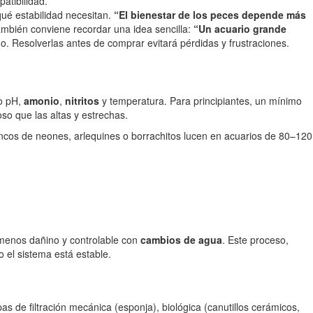
atibilidad.
ué estabilidad necesitan.
“El bienestar de los peces depende más
ambién conviene recordar una idea sencilla:
“Un acuario grande
. Resolverlas antes de comprar evitará pérdidas y frustraciones.
 pH,
amonio
,
nitritos
y temperatura. Para principiantes, un mínimo
so que las altas y estrechas.
. Bancos de neones, arlequines o borrachitos lucen en acuarios de 80–120
 menos dañino y controlable con
cambios de agua
. Este proceso,
 el sistema está estable.
as de filtración mecánica (esponja), biológica (canutillos cerámicos,