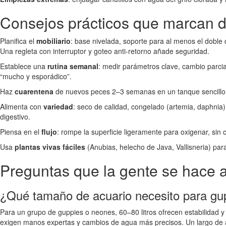
Consejos prácticos que marcan d
Planifica el
mobiliario
: base nivelada, soporte para al menos el doble de
Una regleta con interruptor y goteo anti-retorno añade seguridad.
Establece una
rutina semanal
: medir parámetros clave, cambio parcia
“mucho y esporádico”.
Haz
cuarentena
de nuevos peces 2–3 semanas en un tanque sencillo con
Alimenta con
variedad
: seco de calidad, congelado (artemia, daphnia
digestivo.
Piensa en el
flujo
: rompe la superficie ligeramente para oxigenar, sin 
Usa
plantas vivas fáciles
(Anubias, helecho de Java, Vallisneria) para
Preguntas que la gente se hace a
¿Qué tamaño de acuario necesito para gu
Para un grupo de guppies o neones, 60–80 litros ofrecen estabilidad 
exigen manos expertas y cambios de agua más precisos. Un largo de