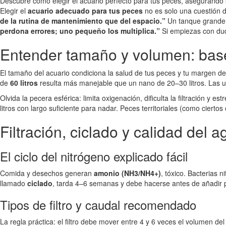
Descubre cómo elegir el acuario perfecto para tus peces, asegurando 
Elegir el
acuario adecuado para tus peces
no es solo una cuestión d
de la rutina de mantenimiento que del espacio.”
Un tanque grande 
perdona errores; uno pequeño los multiplica.”
Si empiezas con duda
Entender tamaño y volumen: base
El tamaño del acuario condiciona la salud de tus peces y tu margen
de
60 litros
resulta más manejable que un nano de 20–30 litros. Las ur
Olvida la pecera esférica: limita oxigenación, dificulta la filtración 
litros con largo suficiente para nadar. Peces territoriales (como cierto
Filtración, ciclado y calidad del 
El ciclo del nitrógeno explicado fácil
Comida y desechos generan
amonio (NH3/NH4+)
, tóxico. Bacterias n
llamado
ciclado
, tarda 4–6 semanas y debe hacerse antes de añadir pe
Tipos de filtro y caudal recomendado
La regla práctica: el filtro debe mover entre 4 y 6 veces el volumen del