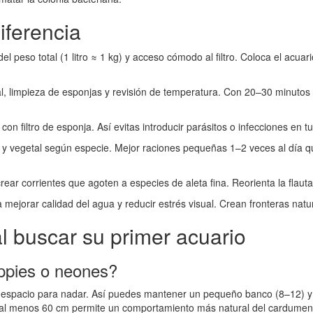
iferencia
l peso total (1 litro ≈ 1 kg) y acceso cómodo al filtro. Coloca el acuari
l, limpieza de esponjas y revisión de temperatura. Con 20–30 minutos c
 filtro de esponja. Así evitas introducir parásitos o infecciones en tu
) y vegetal según especie. Mejor raciones pequeñas 1–2 veces al día 
crear corrientes que agoten a especies de aleta fina. Reorienta la flau
 mejorar calidad del agua y reducir estrés visual. Crean fronteras natur
l buscar su primer acuario
ppies o neones?
y espacio para nadar. Así puedes mantener un pequeño banco (8–12) y c
 al menos 60 cm permite un comportamiento más natural del cardumen