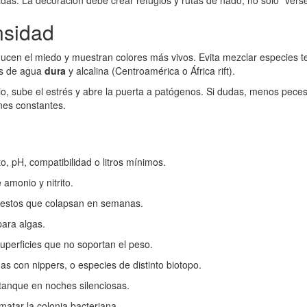
das. La decoración debe crear refugios y rutas de nado, no solo “verse
nsidad
cen el miedo y muestran colores más vivos. Evita mezclar especies ter
es de agua
dura
y alcalina (Centroamérica o África rift).
, sube el estrés y abre la puerta a patógenos. Si dudas, menos peces
nes constantes.
o, pH, compatibilidad o litros mínimos.
 amonio y nitrito.
puestos que colapsan en semanas.
para algas.
 superficies que no soportan el peso.
gas con nippers, o especies de distinto biotopo.
l tanque en noches silenciosas.
 matar la colonia bacteriana.