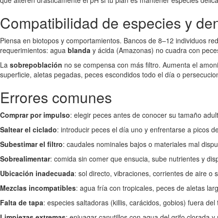
que alteren drásticamente el pH si tu plan es mantener especies delica
Compatibilidad de especies y de
Piensa en biotopos y comportamientos. Bancos de 8–12 individuos redu
requerimientos: agua
blanda
y ácida (Amazonas) no cuadra con pec
La
sobrepoblación
no se compensa con más filtro. Aumenta el amonio
superficie, aletas pegadas, peces escondidos todo el día o persecucio
Errores comunes
Comprar por impulso
: elegir peces antes de conocer su tamaño adult
Saltear el ciclado
: introducir peces el día uno y enfrentarse a picos de
Subestimar el filtro
: caudales nominales bajos o materiales mal dis
Sobrealimentar
: comida sin comer que ensucia, sube nutrientes y dis
Ubicación inadecuada
: sol directo, vibraciones, corrientes de aire o
Mezclas incompatibles
: agua fría con tropicales, peces de aletas lar
Falta de tapa
: especies saltadoras (killis, carácidos, gobios) fuera de
Limpiezas extremas
: enjuagar canutillos con agua del grifo clorada y