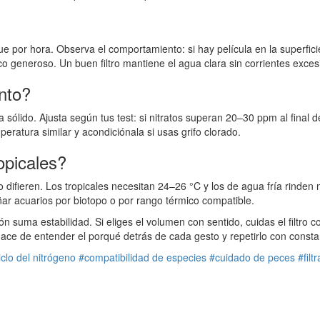
por hora. Observa el comportamiento: si hay película en la superficie
co generoso. Un buen filtro mantiene el agua clara sin corrientes exces
nto?
 sólido. Ajusta según tus test: si nitratos superan 20–30 ppm al fina
atura similar y acondiciónala si usas grifo clorado.
opicales?
fieren. Los tropicales necesitan 24–26 °C y los de agua fría rinden 
ar acuarios por biotopo o por rango térmico compatible.
suma estabilidad. Si eliges el volumen con sentido, cuidas el filtro c
ace de entender el porqué detrás de cada gesto y repetirlo con consta
iclo del nitrógeno
#compatibilidad de especies
#cuidado de peces
#filt