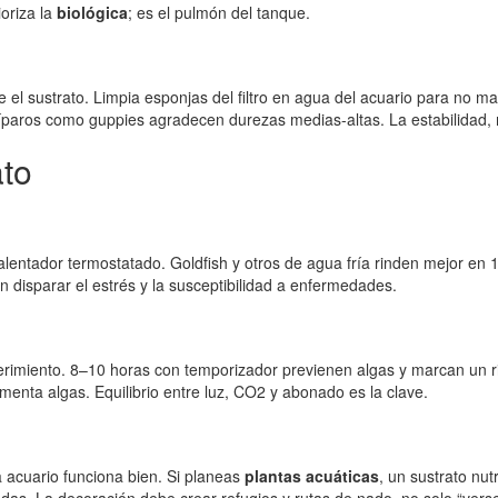
ioriza la
biológica
; es el pulmón del tanque.
l sustrato. Limpia esponjas del filtro en agua del acuario para no ma
paros como guppies agradecen durezas medias-altas. La estabilidad, m
ato
lentador termostatado. Goldfish y otros de agua fría rinden mejor en 
disparar el estrés y la susceptibilidad a enfermedades.
rimiento. 8–10 horas con temporizador previenen algas y marcan un rit
menta algas. Equilibrio entre luz, CO2 y abonado es la clave.
a acuario funciona bien. Si planeas
plantas acuáticas
, un sustrato nut