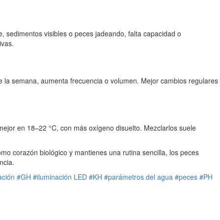
, sedimentos visibles o peces jadeando, falta capacidad o
ivas.
l de la semana, aumenta frecuencia o volumen. Mejor cambios regulares
mejor en 18–22 °C, con más oxígeno disuelto. Mezclarlos suele
omo corazón biológico y mantienes una rutina sencilla, los peces
ncia.
ración
#GH
#iluminación LED
#KH
#parámetros del agua
#peces
#PH