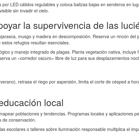
or LED cálidos regulables y coloca balizas bajas en senderos en lugar 
sible sin invadir el cielo.
oyar la supervivencia de las luc
arasca, musgo y madera en descomposición. Reserva un rincón del jard
 estos refugios resultan esenciales.
lógico y manejo integrado de plagas. Planta vegetación nativa, incluye f
va un «corredor oscuro» libre de luz para sus desplazamientos noct
ano), retrasa el riego por aspersión, limita el corte de césped a hora
 educación local
apear poblaciones y tendencias. Programas locales y aplicaciones perm
s de conservación.
as escolares o talleres sobre iluminación responsable multiplica el imp