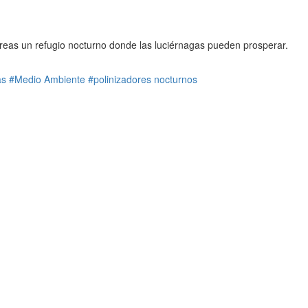
creas un refugio nocturno donde las luciérnagas pueden prosperar.
as
#Medio Ambiente
#polinizadores nocturnos