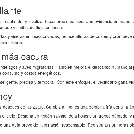
llante
el resplandor y localizar focos problemáticos. Con evidencia en mano,
gado y límites de flujo luminoso.
allas y viseras en luces privadas, reduce alturas de postes y promuev
cala urbana.
e más oscura
iélagos y aves migratorias. También mejora el descanso humano al prot
ce consumo y costos energéticos.
teligente, precisa y temporal. Con este enfoque, el vecindario gana vis
hoy
después de las 22:00. Cambia al menos una bombilla fría por una ámb
 el cielo. Designa un rincón salvaje: deja hojas y un tronco húmedo, y
 una guía breve de iluminación responsable. Registra tus primeras o