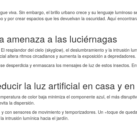
igue viva. Sin embargo, el brillo urbano crece y su lenguaje luminoso 
o y por crear espacios que les devuelvan la oscuridad. Aquí encontrar
ca amenaza a las luciérnagas
El resplandor del cielo (skyglow), el deslumbramiento y la intrusión lu
cial altera ritmos circadianos y aumenta la exposición a depredadores.
so se desperdicia y enmascara los mensajes de luz de estos insectos. En
ucir la luz artificial en casa y e
emperatura de color baja minimiza el componente azul, el más disrupti
vita la dispersión.
suelo y con sensores de movimiento y temporizadores. Un «toque de qued
la intrusión lumínica hacia el jardín.