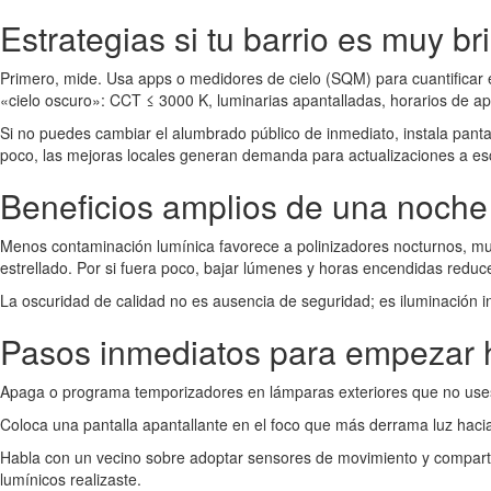
Estrategias si tu barrio es muy bri
Primero, mide. Usa apps o medidores de cielo (SQM) para cuantificar 
«cielo oscuro»: CCT ≤ 3000 K, luminarias apantalladas, horarios de apa
Si no puedes cambiar el alumbrado público de inmediato, instala pant
poco, las mejoras locales generan demanda para actualizaciones a es
Beneficios amplios de una noch
Menos contaminación lumínica favorece a polinizadores nocturnos, murc
estrellado. Por si fuera poco, bajar lúmenes y horas encendidas redu
La oscuridad de calidad no es ausencia de seguridad; es iluminación in
Pasos inmediatos para empezar 
Apaga o programa temporizadores en lámparas exteriores que no uses 
Coloca una pantalla apantallante en el foco que más derrama luz hacia
Habla con un vecino sobre adoptar sensores de movimiento y comparte
lumínicos realizaste.