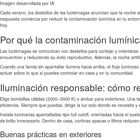
Imagen desarrollada por IA
Cada verano, los destellos de las luciérnagas anuncian que la noche s
respuesta comienza por reducir la contaminación lumínica en tu entorn
hoy.
Por qué la contaminación lumíni
Las luciérnagas se comunican con destellos para cortejar y orientarse. 
encuentren y reduciendo su éxito reproductivo. Además, la noche artifi
Cuando una farola sin apantallar ilumina hacia arriba, el flujo lumino
actuar sobre lo que sí puedes controlar en casa y en tu comunidad.
Iluminación responsable: cómo red
Elige bombillas cálidas (2000–3000 K) o ámbar para exteriores. Una t
eficiencia. Siempre que puedas, dirige la luz solo donde se necesita y e
Instala luminarias apantalladas tipo full cutoff, orientadas hacia el 
de brillo innecesario. Dentro de casa, cortinas opacas o filtros reducen 
Buenas prácticas en exteriores