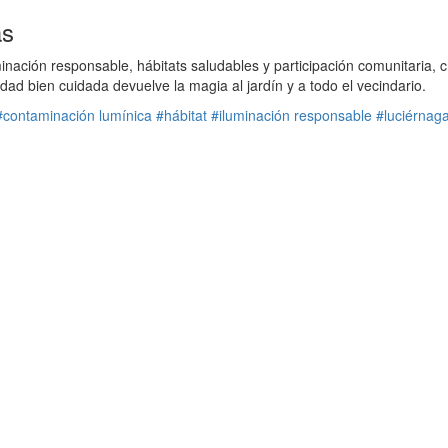
ás
nación responsable, hábitats saludables y participación comunitaria, 
 bien cuidada devuelve la magia al jardín y a todo el vecindario.
#contaminación lumínica
#hábitat
#iluminación responsable
#luciérnag