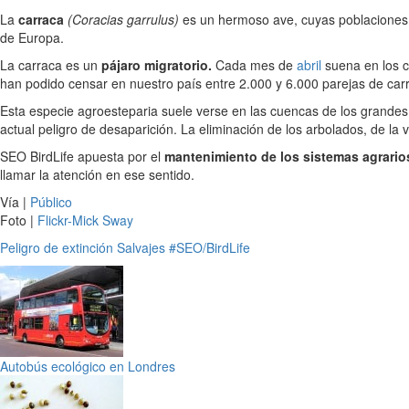
La
carraca
(Coracias garrulus)
es un hermoso ave, cuyas poblaciones s
de Europa.
La carraca es un
pájaro migratorio.
Cada mes de
abril
suena en los c
han podido censar en nuestro país entre 2.000 y 6.000 parejas de car
Esta especie agroesteparia suele verse en las cuencas de los grandes r
actual peligro de desaparición. La eliminación de los arbolados, de la
SEO BirdLife apuesta por el
mantenimiento de los sistemas agrarios
llamar la atención en ese sentido.
Vía |
Público
Foto |
Flickr-Mick Sway
Peligro de extinción
Salvajes
#SEO/BirdLife
Autobús ecológico en Londres