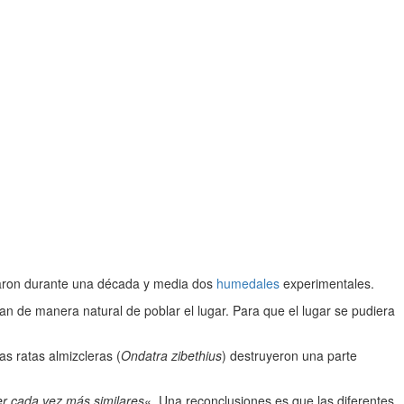
rvaron durante una década y media dos
humedales
experimentales.
an de manera natural de poblar el lugar. Para que el lugar se pudiera
s ratas almizcleras (
Ondatra zibethius
) destruyeron una parte
er cada vez más similares
«. Una reconclusiones es que las diferentes