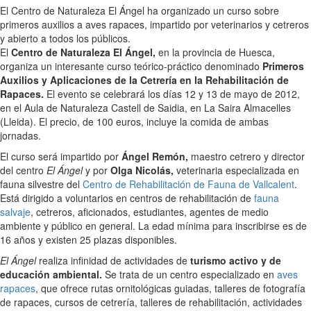
El Centro de Naturaleza El Ángel ha organizado un curso sobre
primeros auxilios a aves rapaces, impartido por veterinarios y cetreros
y abierto a todos los públicos.
El
Centro de Naturaleza El Ángel,
en la provincia de Huesca,
organiza un interesante curso teórico-práctico denominado
Primeros
Auxilios y Aplicaciones de la Cetrería en la Rehabilitación de
Rapaces.
El evento se celebrará los días 12 y 13 de mayo de 2012,
en el Aula de Naturaleza Castell de Saidia, en La Saira Almacelles
(Lleida). El precio, de 100 euros, incluye la comida de ambas
jornadas.
El curso será impartido por
Ángel Remón,
maestro cetrero y director
del centro
El Ángel
y por
Olga Nicolás,
veterinaria especializada en
fauna silvestre del
Centro de Rehabilitación de Fauna de Vallcalent
.
Está dirigido a voluntarios en centros de rehabilitación de
fauna
salvaje
, cetreros, aficionados, estudiantes, agentes de medio
ambiente y público en general. La edad mínima para inscribirse es de
16 años y existen 25 plazas disponibles.
El Ángel
realiza infinidad de actividades de
turismo activo y de
educación ambiental.
Se trata de un centro especializado en
aves
rapaces
, que ofrece rutas ornitológicas guiadas, talleres de fotografía
de rapaces, cursos de cetrería, talleres de rehabilitación, actividades