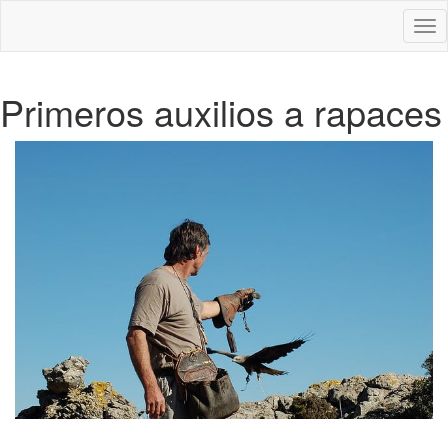
Des
nav
Primeros auxilios a rapaces