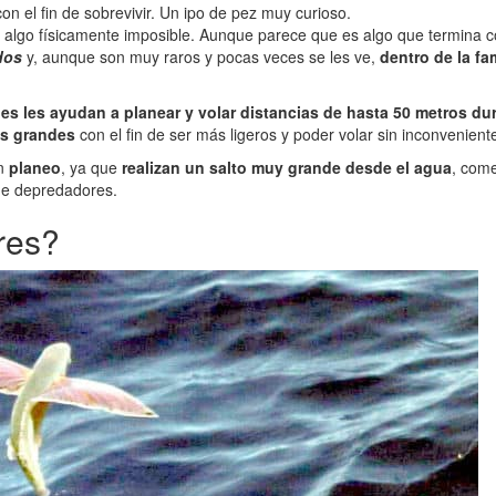
n el fin de sobrevivir. Un ipo de pez muy curioso.
 algo físicamente imposible. Aunque parece que es algo que termina co
dos
y, aunque son muy raros y pocas veces se les ve,
dentro de la fa
les les ayudan a planear y volar distancias de hasta 50 metros 
as grandes
con el fin de ser más ligeros y poder volar sin inconvenient
un
planeo
, ya que
realizan un salto muy grande desde el agua
, com
 de depredadores.
res?