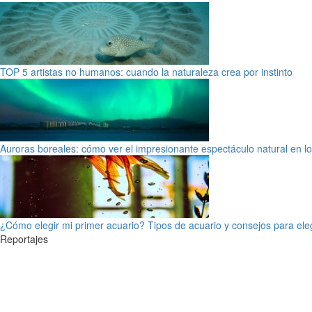
TOP 5 artistas no humanos: cuando la naturaleza crea por instinto
Auroras boreales: cómo ver el impresionante espectáculo natural en l
¿Cómo elegir mi primer acuario? Tipos de acuario y consejos para ele
Reportajes