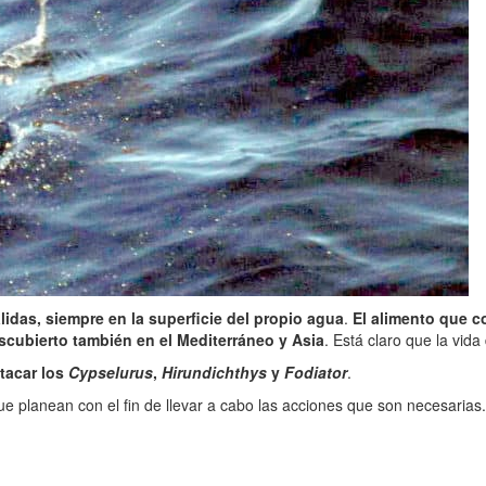
lidas, siempre en la superficie del propio agua
.
El alimento que c
scubierto también en el Mediterráneo y Asia
. Está claro que la vida
tacar los
Cypselurus
,
Hirundichthys
y
Fodiator
.
e planean con el fin de llevar a cabo las acciones que son necesarias