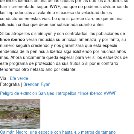
de linces ibéricos es una de las causas por las que los atropellos se
han incrementado, según
WWF
, aunque no podemos olvidarnos de
las imprudencias al volante o el exceso de velocidad de los
conductores en estas vías. Lo que sí parece claro es que es una
situación crítica que debe ser subsanada cuanto antes.
Si los atropellos disminuyen y son controlados, las poblaciones de
lince ibérico
verán reducida su principal amenaza, y por tanto, su
número seguirá creciendo y nos garantizará que esta especie
endémica de la península ibérica siga existiendo por muchos años
más. Ahora únicamente queda esperar para ver si los esfuerzos de
este programa de protección da sus frutos o si por el contrario
tendremos otro nefasto año por delante.
Vía |
Efe verde
Fotografía |
Brendan Ryan
Peligro de extinción
Salvajes
#atropellos
#lince-ibérico
#WWF
Caimán Negro, una especie con hasta 4,5 metros de tamaño