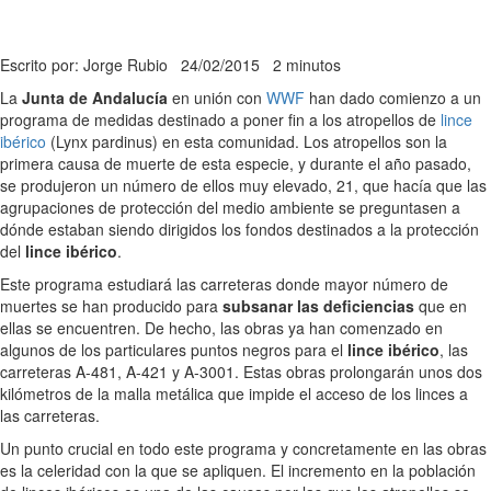
Escrito por: Jorge Rubio
24/02/2015
2 minutos
La
Junta de Andalucía
en unión con
WWF
han dado comienzo a un
programa de medidas destinado a poner fin a los atropellos de
lince
ibérico
(Lynx pardinus) en esta comunidad. Los atropellos son la
primera causa de muerte de esta especie, y durante el año pasado,
se produjeron un número de ellos muy elevado, 21, que hacía que las
agrupaciones de protección del medio ambiente se preguntasen a
dónde estaban siendo dirigidos los fondos destinados a la protección
del
lince ibérico
.
Este programa estudiará las carreteras donde mayor número de
muertes se han producido para
subsanar las deficiencias
que en
ellas se encuentren. De hecho, las obras ya han comenzado en
algunos de los particulares puntos negros para el
lince ibérico
, las
carreteras A-481, A-421 y A-3001. Estas obras prolongarán unos dos
kilómetros de la malla metálica que impide el acceso de los linces a
las carreteras.
Un punto crucial en todo este programa y concretamente en las obras
es la celeridad con la que se apliquen. El incremento en la población