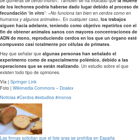
de qumeras de cerdo-mono
«. También se ha indicado que
la muerte
de los lechones podría haberse dado lugar debido al proceso de
fecundación ‘in vitro’
: «
No funciona tan bien en cerdos como en
humanos y algunos animales
«. En cualquier caso,
los trabajos
siguen hacia adelante, teniendo como objetivo repetirlos con el
fin de obtener animales sanos con mayores concentraciones de
ADN de mono, reproduciendo cerdos en los que un órgano esté
compuesto casi totalmente por células de primates
.
Hay que señalar que
algunas personas han señalado el
experimento como de especialmente polémico, debido a las
operaciones que se están realizando
. Un estudio sobre el que
existen todo tipo de opiniones.
Vía |
Springer Link
Foto |
Wikimedia Commons – Doalex
Noticias
#Cerdos
#estudios
#monos
Las firmas solicitan que el foie gras se prohíba en España