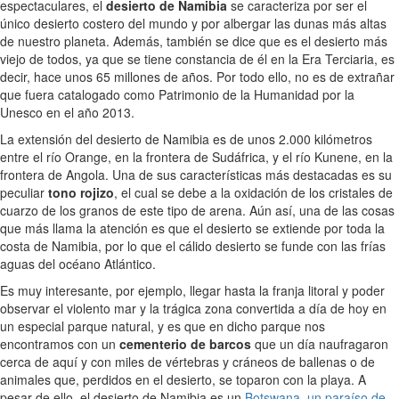
espectaculares, el
desierto de Namibia
se caracteriza por ser el
único desierto costero del mundo y por albergar las dunas más altas
de nuestro planeta. Además, también se dice que es el desierto más
viejo de todos, ya que se tiene constancia de él en la Era Terciaria, es
decir, hace unos 65 millones de años. Por todo ello, no es de extrañar
que fuera catalogado como Patrimonio de la Humanidad por la
Unesco en el año 2013.
La extensión del desierto de Namibia es de unos 2.000 kilómetros
entre el río Orange, en la frontera de Sudáfrica, y el río Kunene, en la
frontera de Angola. Una de sus características más destacadas es su
peculiar
tono rojizo
, el cual se debe a la oxidación de los cristales de
cuarzo de los granos de este tipo de arena. Aún así, una de las cosas
que más llama la atención es que el desierto se extiende por toda la
costa de Namibia, por lo que el cálido desierto se funde con las frías
aguas del océano Atlántico.
Es muy interesante, por ejemplo, llegar hasta la franja litoral y poder
observar el violento mar y la trágica zona convertida a día de hoy en
un especial parque natural, y es que en dicho parque nos
encontramos con un
cementerio de barcos
que un día naufragaron
cerca de aquí y con miles de vértebras y cráneos de ballenas o de
animales que, perdidos en el desierto, se toparon con la playa. A
pesar de ello, el desierto de Namibia es un
Botswana, un paraíso de