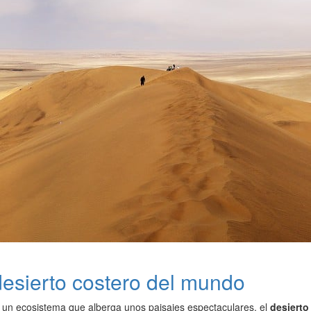
 desierto costero del mundo
un ecosistema que alberga unos paisajes espectaculares, el
desierto