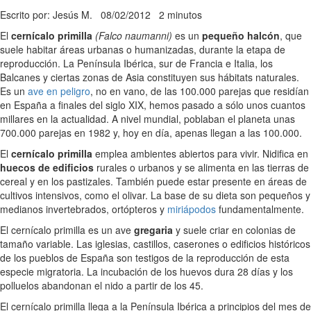
Escrito por: Jesús M.
08/02/2012
2 minutos
El
cernícalo primilla
(Falco naumanni)
es un
pequeño halcón
, que
suele habitar áreas urbanas o humanizadas, durante la etapa de
reproducción. La Península Ibérica, sur de Francia e Italia, los
Balcanes y ciertas zonas de Asia constituyen sus hábitats naturales.
Es un
ave en peligro
, no en vano, de las 100.000 parejas que residían
en España a finales del siglo XIX, hemos pasado a sólo unos cuantos
millares en la actualidad. A nivel mundial, poblaban el planeta unas
700.000 parejas en 1982 y, hoy en día, apenas llegan a las 100.000.
El
cernícalo primilla
emplea ambientes abiertos para vivir. Nidifica en
huecos de edificios
rurales o urbanos y se alimenta en las tierras de
cereal y en los pastizales. También puede estar presente en áreas de
cultivos intensivos, como el olivar. La base de su dieta son pequeños y
medianos invertebrados, ortópteros y
miriápodos
fundamentalmente.
El cernícalo primilla es un ave
gregaria
y suele criar en colonias de
tamaño variable. Las iglesias, castillos, caserones o edificios históricos
de los pueblos de España son testigos de la reproducción de esta
especie migratoria. La incubación de los huevos dura 28 días y los
polluelos abandonan el nido a partir de los 45.
El cernícalo primilla llega a la Península Ibérica a principios del mes de