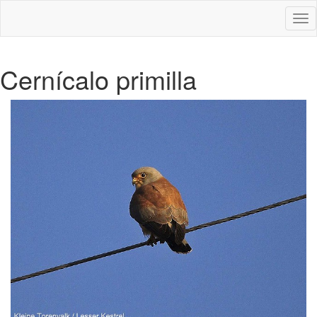
Des
nav
Cernícalo primilla