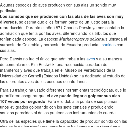
Algunas especies de aves producen con sus alas un sonido muy
particular.
Los sonidos que se producen con las alas de las aves son muy
diversos
, se estima que ellos forman parte de un juego para la
reproducción. Durante el año 1871 Charles Darwin ya nos contaba la
admiración que tenia por las aves, diferenciando los tributos que
tenían cada especie. La especie
Machaeropterus deliciosus
ubicada al
suroeste de Colombia y noroeste de Ecuador producían
sonidos
con
sus alas.
Pero Darwin no fue el único que admiraba a las
aves
y a su manera
de comunicarse. Kim Bostwick, una reconocida curadora de
mamíferos y aves que trabaja en el Museo de Vertebrados de la
Universidad de Cornell (Estados Unidos) se ha dedicado al estudio de
las diferentes aves de los bosques ecuatorianos.
Para su trabajo ha usado diferentes herramientas tecnológicas, que le
permitieron asegurar que
el ave puede llegar a golpear sus alas
107 veces por segundo
. Para ello dobla la punta de sus plumas
unos 45 grados golpeando con los siete canales y produciendo
sonidos parecidos al de los punteos con instrumentos de cuerda.
Otra de las especies que tiene la capacidad de producir sonido con las
alas es la de los picaflores, pero la que ha llegado a un récord es el