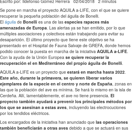
Escrito por: Ildefonso Gómez Herrera
02/04/2018
2 minutos
Se pone en marcha el proyecto AQUILA a-LIFE, con el que se quiere
recuperar la pequeña población del águila de Bonelli.
El
águila
de
Bonelli
es una de las
especies rapaces más
amenazadas de Europa
. Las alertas ya se han emitido, por lo que
múltiples asociaciones y colectivos están trabajando para evitar su
desaparición. El último proyecto que tiene este objetivo se ha
presentado en el Hospital de Fauna Salvaje de GREFA, donde hemos
podido conocer la puesta en marcha de la iniciativa
AQUILA a-LIFE
.
Con la ayuda de la Unión Europea
se quiere recuperar la
recuperación el en Mediterráneo del propio águila de Bonelli
.
AQUILA a-LIFE es un proyecto que
estará en marcha hasta 2022
.
Este año, durante la primavera, se quieren liberar varios
ejemplares de la especie en el centro y norte de España
, zonas en
las que la población del ave es mínima. Se hará lo mismo en la isla de
Cerdeña. Allí, lamentablemente, el ave no tiene presencia.
El
proyecto también ayudará a prevenir los principales métodos por
los que se asesinan a estas aves
, incluyendo las electrocuciones
por los tendidos eléctricos.
Los encargados de la iniciativa han anunciado que
las operaciones
también beneficiarán a otras aves
debido a que se actuará en sus