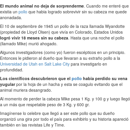
El mundo animal no deja de sorprenderme
. Cuando me enteré que
existia un
pollo
que habia logrado sobrevivir sin su cabeza me quede
anonadada.
El 10 de septiembre de 1945 un pollo de la raza llamada Wyandotte
(propiedad de Lloyd Olsen) que vivía en Colorado, Estados Unidos
logró vivir 18 meses sin su cabeza
. Hasta que una noche el pollo
(llamado Mike) murió ahogado.
Algunos investigadores (como yo) fueron escépticos en un principio.
Entonces le pidieron al dueño que llevaran a su extraño pollo a la
Universidad de Utah en Salt Lake City
para investigarlo en
profundidad.
Los científicos descubrieron que el
pollo
habia perdido su vena
yugular
por la hoja de un hacha y esta se coagulo evitando que el
animal muriera desangrado.
Al momento de perder la cabeza Mike pesa 1 Kg. y 100 g y luego llegó
a un más que respetable peso de 3 Kg. y 600 gr.
Imagínense lo celebre que llegó a ser este pollo que su dueño
organizó una gira por todo el país para exhibirlo y su historia apareció
también en las revistas Life y Time.