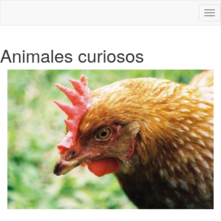
Des
nav
Animales curiosos