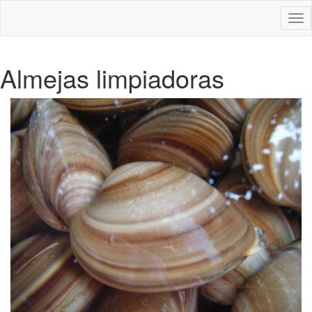
Des
nav
Almejas limpiadoras