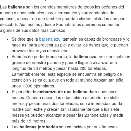
Las
ballenas
son los grandes mamíferos de todos los océanos del
mundo y unos animales muy interesantes y sorprendentes de
conocer, a pesar de que también guardan ciertos misterios aún por
descubrir. Aún así, hoy desde Faunatura os queremos comentar
algunos de sus datos más curiosos.
Se dice que la
ballena azul
también es capaz de broncease y lo
hace así para prevenir su piel y evitar los daños que le pueden
provocar los rayos ultravioleta.
Además de poder broncearse, la
ballena azul
es el animal más
grande de nuestro planeta y puede llegar a alcanzar una
longitud de 33 metros y pesar hasta 200 toneladas.
Lamentablemente, esta especie se encuentra en peligro de
extinción y se calcula que en todo el mundo habitan tan sólo
unos 1.000 ejemplares.
El periodo de
embarazo de una ballena
dura unos once
meses. Cuando nacen, las crías miden alrededor de siete
metros y pesan unas dos toneladas, son alimentadas por la
madre con leche y crecen tan rápidamente que a los siete
meses ya pueden alcanzar a pesar las 23 toneladas y medir
más de 15 metros.
Las
ballenas jorobadas
son conocidas por sus famosas