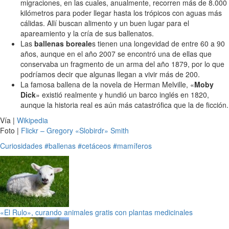
migraciones, en las cuales, anualmente, recorren más de 8.000
kilómetros para poder llegar hasta los trópicos con aguas más
cálidas. Allí buscan alimento y un buen lugar para el
apareamiento y la cría de sus ballenatos.
Las
ballenas boreale
s tienen una longevidad de entre 60 a 90
años, aunque en el año 2007 se encontró una de ellas que
conservaba un fragmento de un arma del año 1879, por lo que
podríamos decir que algunas llegan a vivir más de 200.
La famosa ballena de la novela de Herman Melville, «
Moby
Dick
» existió realmente y hundió un barco inglés en 1820,
aunque la historia real es aún más catastrófica que la de ficción.
Vía |
Wikipedia
Foto |
Flickr – Gregory «Slobirdr» Smith
Curiosidades
#ballenas
#cetáceos
#mamíferos
«El Rulo», curando animales gratis con plantas medicinales