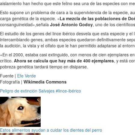
aislamiento han hecho que este felino sea una de las especies con me
Esto supone un problema de cara a la superviviencia de la especie, au
carga genética de la especie. «
La mezcla de las poblaciones de Do
consanguineidad»,señala
José Antonio Godoy
, uno de los científic
El estudio de los genes del lince ibérico desvela que esta especie y el l
intercambiando genes, ambas especies quedaron definitivamente separ
la audición, la vista y el olfato que le han permitido adaptarse al ent
«En el 2000, estaba casi extinguido, con menos de cien ejemplares en la
crítico.
Ahora se calcula que hay más de 400 ejemplares
, y está c
pobreza genética tardará tiempo en disiparse.
Fuente |
Efe Verde
Fotografía |
Wikimedia Commons
Peligro de extinción
Salvajes
#lince-ibérico
Estos alimentos ayudan a cuidar los dientes del perro