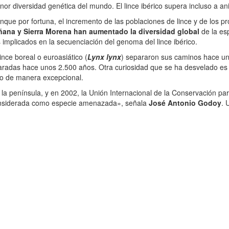
nor diversidad genética del mundo. El lince ibérico supera incluso a 
nque por fortuna, el incremento de las poblaciones de lince y de los p
ñana y Sierra Morena han aumentado la diversidad global
de la es
os implicados en la secuenciación del genoma del lince ibérico.
ince boreal o euroasiático (
Lynx lynx
) separaron sus caminos hace un
adas hace unos 2.500 años. Otra curiosidad que se ha desvelado es qu
orno de manera excepcional.
 península, y en 2002, la Unión Internacional de la Conservación para l
onsiderada como especie amenazada», señala
José Antonio Godoy
. 