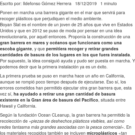
Escrito por: Ildefonso Gómez Herrera
18/12/2019
1 minuto
Ponen en marcha una barrera gigante en el mar que servirá para
recoger plásticos que perjudiquen el medio ambiente.
Boyan Slat es el nombre de un joven de 25 años que vive en Estados
Unidos y que en 2012 se puso de moda por pensar en una idea
revolucionaria, por aquél entonces. Proponía la construcción de una
gran barrera en mares y océanos que funcionara como una
escoba gigante
, y que
permitiera recoger y retirar grandes
cantidades de basura de los lugares en los que fuera instalada
.
Por supuesto, la idea consiguió ayuda y pudo ser puesta en marcha. Y
podemos decir que la primera instalación ya es un éxito.
La primera prueba se puso en marcha hace un año en California,
aunque se rompió poco tiempo después de ejecutarse. Eso sí, los
errores cometidos han permitido ejecutar otra gran barrera que, esta
vez sí,
ha ayudado a retirar una gran cantidad de basura
existente en la Gran área de basura del Pacífico
, situada entre
Hawaii y California.
Según la fundación Ocean CLeanup, la gran barrera ha permitido la
recolección de «
piezas de deshechos plásticos visibles, así como
redes fantasma más grandes asociadas con la pesca comercial
«. En
los materiales recogidos también se incluyen
microplásticos
«
tan