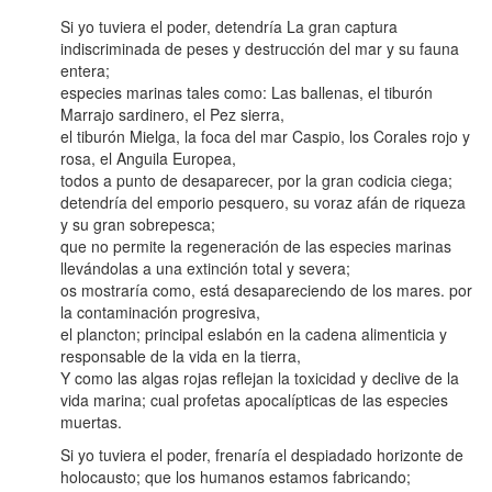
Si yo tuviera el poder, detendría La gran captura
indiscriminada de peses y destrucción del mar y su fauna
entera;
especies marinas tales como: Las ballenas, el tiburón
Marrajo sardinero, el Pez sierra,
el tiburón Mielga, la foca del mar Caspio, los Corales rojo y
rosa, el Anguila Europea,
todos a punto de desaparecer, por la gran codicia ciega;
detendría del emporio pesquero, su voraz afán de riqueza
y su gran sobrepesca;
que no permite la regeneración de las especies marinas
llevándolas a una extinción total y severa;
os mostraría como, está desapareciendo de los mares. por
la contaminación progresiva,
el plancton; principal eslabón en la cadena alimenticia y
responsable de la vida en la tierra,
Y como las algas rojas reflejan la toxicidad y declive de la
vida marina; cual profetas apocalípticas de las especies
muertas.
Si yo tuviera el poder, frenaría el despiadado horizonte de
holocausto; que los humanos estamos fabricando;