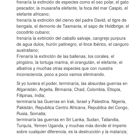
frenaría la extinción de especies como el oso polar, el gato
pescador, la musaraña elefante, la foca del mar Caspio, el
elefante africano;
frenaría la extinción del ciervo del padre David, el tigre de
bengala, el demonio de Tasmania, el sapo de Holdbrige; el
cocodrilo cubano;
frenaría la extinción del caballo salvaje, cangrejo purpura
de agua dulce, hurón patinegro, el lince ibérico, el canguro
australiano;
Frenaría la extinción de las ballenas, los corales, el
pingüino, la tortuga marina, el orangután, el elefante, el
albatros y muchas otras especies que con nuestra
inconsciencia, poco a poco vamos eliminando.
Si yo tuviera el poder, terminaría, las absurdas guerras en
Afganistán, Argelia, Birmania, Chad, Colombia, Etiopia,
Filipinas, India;
terminaría las Guerras en Irak, Israel y Palestina. Nigeria,
Pakistán, Republica Centro Africana, Republica del Congo,
Rusia, Somalia;
terminaría las guerras en Sri Lanka, Sudan, Tailandia,
Turquía, Yemen Uganda, y muchas más donde el imperio
sobre cualquier diferencia, es la destrucción y la matanza;