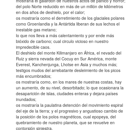
mostraría el galardón de nuestros actos de pánico y horror;
del polo Norte reducido en más de un millón de kilómetros
en dos años de deshielo, por el calor;
os mostraría como el derretimiento de los glaciales polares
como Groenlandia y la Antártida liberan de sus lechos el
inestable gas metano;
lo que nos lleva a más calentamiento y por ende más
bióxido de carbono; cual circulo vicioso en nuestro
impredecible caos.
El deshielo del monte Kilimanjaro en África, el nevado del
Ruiz y sierra nevada del Cocuy en Sur América, monte
Everest, Kanchenjunga, Lhotse en Asia y muchos más;
testigos mudos del arrebatante desleimiento de los picos
más encumbrados;
os mostraría como, en los mares de nuestras costas, hay
un aumento, de su nivel, desorbitado; lo que ocasionara la
desaparición de islas, ciudades enteras y dejara países
inundados;
os mostraría la paulatina detención del movimiento espiral
del eje de la tierra; y el progresivo y angustioso cambio de
la posición de los polos magnéticos, cual epopeya, del
quebramiento de nuestro planeta, que se revuelve en
contorsión siniestra.