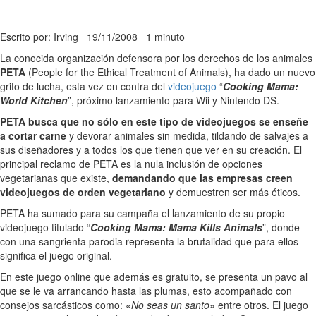
Escrito por: Irving
19/11/2008
1 minuto
La conocida organización defensora por los derechos de los animales
PETA
(People for the Ethical Treatment of Animals), ha dado un nuevo
grito de lucha, esta vez en contra del
videojuego
“
Cooking Mama:
World Kitchen
”, próximo lanzamiento para Wii y Nintendo DS.
PETA busca que no sólo en este tipo de videojuegos se enseñe
a cortar carne
y devorar animales sin medida, tildando de salvajes a
sus diseñadores y a todos los que tienen que ver en su creación. El
principal reclamo de PETA es la nula inclusión de opciones
vegetarianas que existe,
demandando que las empresas creen
videojuegos de orden vegetariano
y demuestren ser más éticos.
PETA ha sumado para su campaña el lanzamiento de su propio
videojuego titulado “
Cooking Mama: Mama Kills Animals
”, donde
con una sangrienta parodia representa la brutalidad que para ellos
significa el juego original.
En este juego online que además es gratuito, se presenta un pavo al
que se le va arrancando hasta las plumas, esto acompañado con
consejos sarcásticos como: «
No seas un santo
» entre otros. El juego