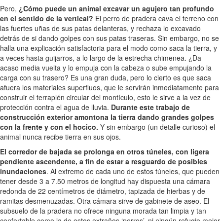
Pero,
¿Cómo puede un animal excavar un agujero tan profundo
en el sentido de la vertical?
El perro de pradera cava el terreno con
las fuertes uñas de sus patas delanteras, y rechaza lo excavado
detrás de si dando golpes con sus patas traseras. Sin embargo, no se
halla una explicación satisfactoria para el modo como saca la tierra, y
a veces hasta guijarros, a lo largo de la estrecha chimenea. ¿Da
acaso media vuelta y lo empuja con la cabeza o sube empujando la
carga con su trasero? Es una gran duda, pero lo cierto es que saca
afuera los materiales superfluos, que le servirán inmediatamente para
construir el terraplén circular del montículo, esto le sirve a la vez de
protección contra el agua de lluvia.
Durante este trabajo de
construcción exterior amontona la tierra dando grandes golpes
con la frente y con el hocico.
Y sin embargo (un detalle curioso) el
animal nunca recibe tierra en sus ojos.
El corredor de bajada se prolonga en otros túneles, con ligera
pendiente ascendente, a fin de estar a resguardo de posibles
inundaciones
. Al extremo de cada uno de estos túneles, que pueden
tener desde 3 a 7.50 metros de longitud hay dispuesta una cámara
redonda de 22 centímetros de diámetro, tapizada de hierbas y de
ramitas desmenuzadas. Otra cámara sirve de gabinete de aseo. El
subsuelo de la pradera no ofrece ninguna morada tan limpia y tan
confortable como la de estos extraños ‘perros’, ni ningún refugio mejor