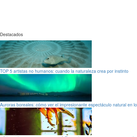
Destacados
TOP 5 artistas no humanos: cuando la naturaleza crea por instinto
Auroras boreales: cómo ver el impresionante espectáculo natural en l