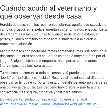
Cuándo acudir al veterinario y
qué observar desde casa
Pérdida de peso, vómitos recurrentes, diarrea, apatía, sed excesiva o
cambios bruscos en el pelaje ameritan visita. En gatos, ensuciar fuera
del arenero es a menudo un grito silencioso de dolor o estrés; en
perros, el jadeo continuo en reposo y la intolerancia al ejercicio
requieren evaluación.
Mide progresos con pequeñas metas semanales: más relajación en el
descanso, mejores paseos con arnés cómodo o mayor interés por el
juego. Si algo se estanca o empeora, no esperes: cuanto antes
intervengas, más fácil será ayudar.
Tu mascota se comunica todo el tiempo, y tú puedes aprender a
“leerla” con práctica y curiosidad. Reserva cinco minutos al día para
observar su lenguaje corporal, ajusta un detalle del entorno y refuerza
una conducta tranquila. Ese pequeño hábito abre la puerta a una
convivencia más segura, empática y feliz para ambos.
Domésticos
#ansiedad por separación
#bienestar-animal
#comunicación animal
#cuidados veterinarios
#enriquecimiento