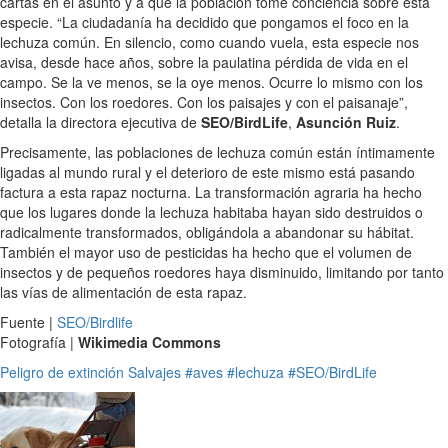
cartas en el asunto y a que la población tome conciencia sobre esta
especie. “La ciudadanía ha decidido que pongamos el foco en la
lechuza común. En silencio, como cuando vuela, esta especie nos
avisa, desde hace años, sobre la paulatina pérdida de vida en el
campo. Se la ve menos, se la oye menos. Ocurre lo mismo con los
insectos. Con los roedores. Con los paisajes y con el paisanaje”,
detalla la directora ejecutiva de
SEO/BirdLife
,
Asunción Ruiz
.
Precisamente, las poblaciones de lechuza común están íntimamente
ligadas al mundo rural y el deterioro de este mismo está pasando
factura a esta rapaz nocturna. La transformación agraria ha hecho
que los lugares donde la lechuza habitaba hayan sido destruidos o
radicalmente transformados, obligándola a abandonar su hábitat.
También el mayor uso de pesticidas ha hecho que el volumen de
insectos y de pequeños roedores haya disminuido, limitando por tanto
las vías de alimentación de esta rapaz.
Fuente |
SEO/Birdlife
Fotografía |
Wikimedia Commons
Peligro de extinción
Salvajes
#aves
#lechuza
#SEO/BirdLife