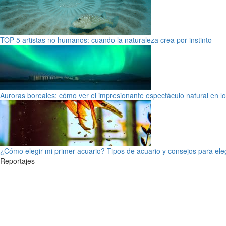
TOP 5 artistas no humanos: cuando la naturaleza crea por instinto
Auroras boreales: cómo ver el impresionante espectáculo natural en l
¿Cómo elegir mi primer acuario? Tipos de acuario y consejos para ele
Reportajes