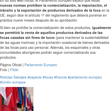
En su sitio web oficial, el Parlamento Europeo explicó que estas
nuevas normas prohíben la comercialización, la importación, el
tránsito y la exportación de productos derivados de la foca
en la
UE, según dice el artículo 1º del reglamento que deberá ponerse en
práctica nueve meses después de su aprobación.
Si bien se prohíbe la comercialización de estos productos,
igualmente
se permitirá la venta de aquellos productos derivados de las
focas cazadas sin fines de lucro
(para mantener la sustentabilidad
de las aguas marinas) y la importación ocasional de bienes derivados
de las focas para uso personal. Además, los esquimales y otras
comunidades aborígenes podrán seguir comercializando sus
productos.
Página Oficial |
Parlamento Europeo
Foto |
Flickr
Noticias
Salvajes
#especie
#focas
#francia
#parlamento-europeo
#Unión-europea