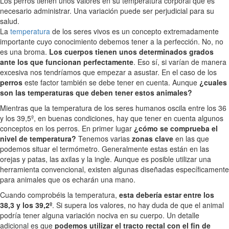
Los perros tienen unos valores en su temperatura corporal que es
necesario administrar. Una variación puede ser perjudicial para su
salud.
La
temperatura
de los seres vivos es un concepto extremadamente
importante cuyo conocimiento debemos tener a la perfección. No, no
es una broma.
Los cuerpos tienen unos determinados grados
ante los que funcionan perfectamente
. Eso sí, si varían de manera
excesiva nos tendríamos que empezar a asustar. En el caso de los
perros
este factor también se debe tener en cuenta. Aunque
¿cuales
son las temperaturas que deben tener estos animales?
Mientras que la temperatura de los seres humanos oscila entre los 36
y los 39,5º, en buenas condiciones, hay que tener en cuenta algunos
conceptos en los perros. En primer lugar
¿cómo se comprueba el
nivel de temperatura?
Tenemos varias
zonas clave
en las que
podemos situar el termómetro. Generalmente estas están en las
orejas y patas, las axilas y la ingle. Aunque es posible utilizar una
herramienta convencional, existen algunas diseñadas específicamente
para animales que os echarán una mano.
Cuando comprobéis la temperatura,
esta debería estar entre los
38,3 y los 39,2º
. Si supera los valores, no hay duda de que el animal
podría tener alguna variación nociva en su cuerpo. Un detalle
adicional es que
podemos utilizar el tracto rectal con el fin de