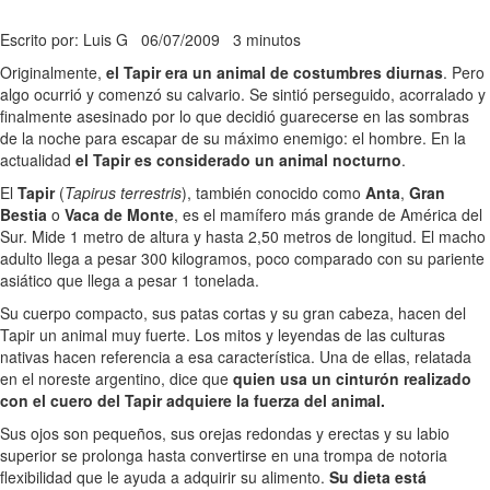
Escrito por: Luis G
06/07/2009
3 minutos
Originalmente,
el Tapir era un animal de costumbres diurnas
. Pero
algo ocurrió y comenzó su calvario. Se sintió perseguido, acorralado y
finalmente asesinado por lo que decidió guarecerse en las sombras
de la noche para escapar de su máximo enemigo: el hombre. En la
actualidad
el Tapir es considerado un animal nocturno
.
El
Tapir
(
Tapirus terrestris
), también conocido como
Anta
,
Gran
Bestia
o
Vaca de Monte
, es el mamífero más grande de América del
Sur. Mide 1 metro de altura y hasta 2,50 metros de longitud. El macho
adulto llega a pesar 300 kilogramos, poco comparado con su pariente
asiático que llega a pesar 1 tonelada.
Su cuerpo compacto, sus patas cortas y su gran cabeza, hacen del
Tapir un animal muy fuerte. Los mitos y leyendas de las culturas
nativas hacen referencia a esa característica. Una de ellas, relatada
en el noreste argentino, dice que
quien usa un cinturón realizado
con el cuero del Tapir adquiere la fuerza del animal.
Sus ojos son pequeños, sus orejas redondas y erectas y su labio
superior se prolonga hasta convertirse en una trompa de notoria
flexibilidad que le ayuda a adquirir su alimento.
Su dieta está