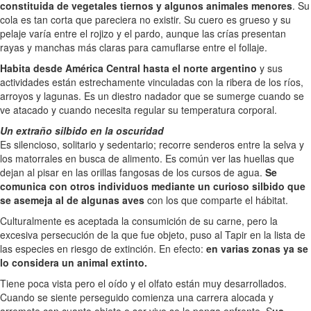
constituida de vegetales tiernos y algunos animales menores
. Su
cola es tan corta que pareciera no existir. Su cuero es grueso y su
pelaje varía entre el rojizo y el pardo, aunque las crías presentan
rayas y manchas más claras para camuflarse entre el follaje.
Habita desde América Central hasta el norte argentino
y sus
actividades están estrechamente vinculadas con la ribera de los ríos,
arroyos y lagunas. Es un diestro nadador que se sumerge cuando se
ve atacado y cuando necesita regular su temperatura corporal.
Un extraño silbido en la oscuridad
Es silencioso, solitario y sedentario; recorre senderos entre la selva y
los matorrales en busca de alimento. Es común ver las huellas que
dejan al pisar en las orillas fangosas de los cursos de agua.
Se
comunica con otros individuos mediante un curioso silbido que
se asemeja al de algunas aves
con los que comparte el hábitat.
Culturalmente es aceptada la consumición de su carne, pero la
excesiva persecución de la que fue objeto, puso al Tapir en la lista de
las especies en riesgo de extinción. En efecto:
en varias zonas ya se
lo considera un animal extinto.
Tiene poca vista pero el oído y el olfato están muy desarrollados.
Cuando se siente perseguido comienza una carrera alocada y
arremete con cuanto objeto o ser vivo se le ponga enfrente. S
us